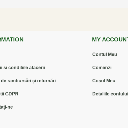
RMATION
MY ACCOUN
Contul Meu
 si conditiile afacerii
Comenzi
ă de rambursări și returnări
Coșul Meu
tii GDPR
Detaliile contulu
ați-ne