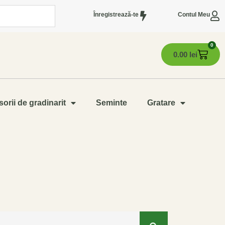
Înregistrează-te
Contul Meu
0
0.00
lei
orii de gradinarit
Seminte
Gratare