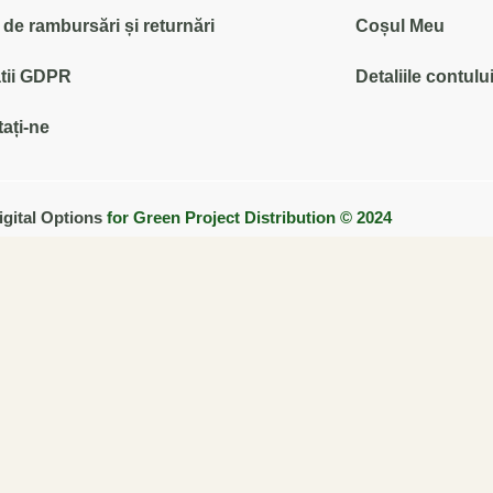
ă de rambursări și returnări
Coșul Meu
tii GDPR
Detaliile contulu
ați-ne
igital Options
for Green Project Distribution © 2024