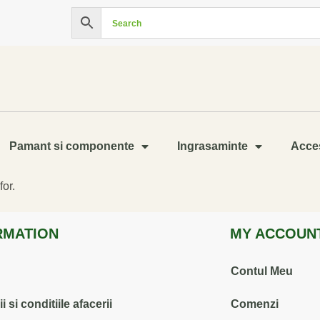
Pamant si componente
Ingrasaminte
Acces
for.
RMATION
MY ACCOUN
Contul Meu
 si conditiile afacerii
Comenzi