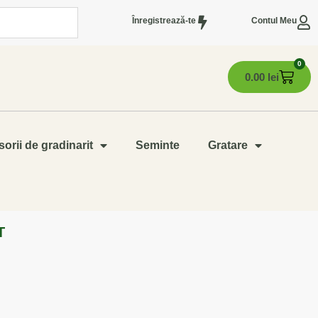
Înregistrează-te
Contul Meu
0
0.00
lei
orii de gradinarit
Seminte
Gratare
T