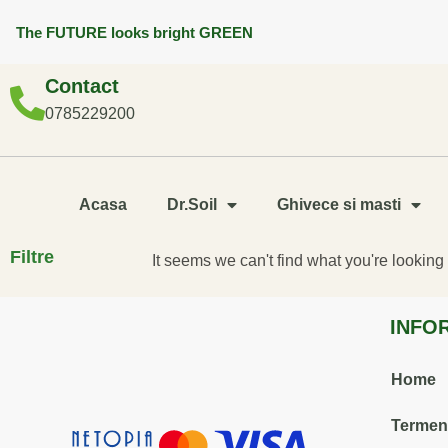
The FUTURE looks bright GREEN
Contact
0785229200
Acasa
Dr.Soil
Ghivece si masti
Filtre
It seems we can't find what you're looking 
INFO
Home
Termenii