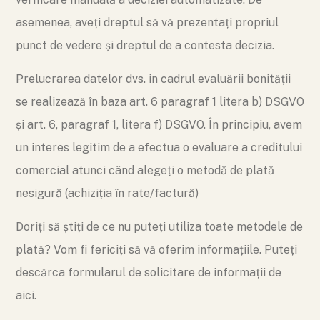
asemenea, aveți dreptul să vă prezentați propriul
punct de vedere și dreptul de a contesta decizia.
Prelucrarea datelor dvs. in cadrul evaluării bonității
se realizează în baza art. 6 paragraf 1 litera b) DSGVO
și art. 6, paragraf 1, litera f) DSGVO. În principiu, avem
un interes legitim de a efectua o evaluare a creditului
comercial atunci când alegeți o metodă de plată
nesigură (achiziția în rate/factură)
Doriți să știți de ce nu puteți utiliza toate metodele de
plată? Vom fi fericiți să vă oferim informațiile. Puteți
descărca formularul de solicitare de informații de
aici.