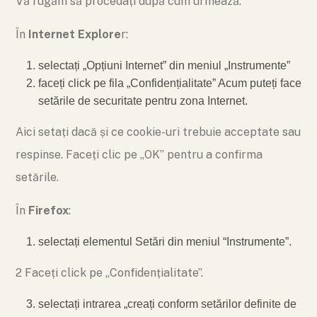
Vă rugăm să procedați după cum urmează:
În
Internet Explore
r:
selectați „Opțiuni Internet” din meniul „Instrumente”
faceți click pe fila „Confidențialitate” Acum puteți face
setările de securitate pentru zona Internet.
Aici setați dacă și ce cookie-uri trebuie acceptate sau
respinse. Faceți clic pe „OK” pentru a confirma
setările.
În
Firefox
:
selectați elementul Setări din meniul “Instrumente”.
2 Faceți click pe „Confidențialitate”.
selectați intrarea „creați conform setărilor definite de