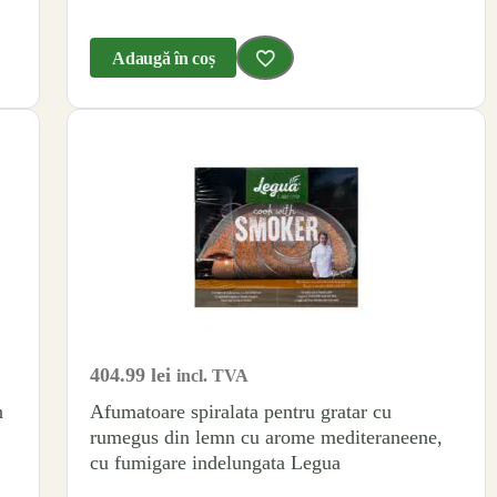
Adaugă în coș
404.99
lei
incl. TVA
n
Afumatoare spiralata pentru gratar cu
rumegus din lemn cu arome mediteraneene,
cu fumigare indelungata Legua