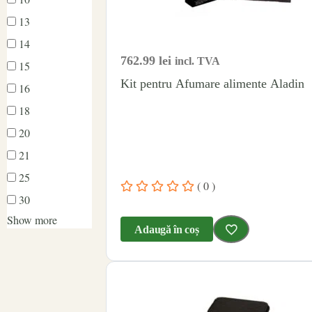
13
14
762.99
lei
incl. TVA
15
Kit pentru Afumare alimente Aladin
16
18
20
21
25
( 0 )
30
Show more
Adaugă în coș