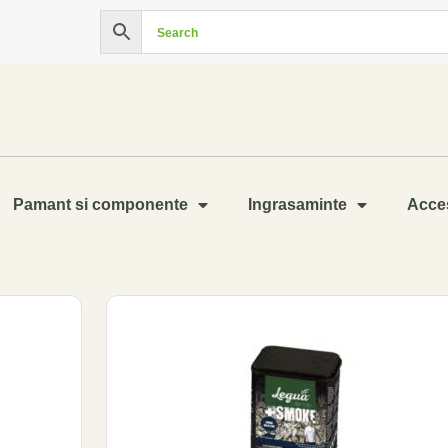
Pamant si componente
Ingrasaminte
Acces