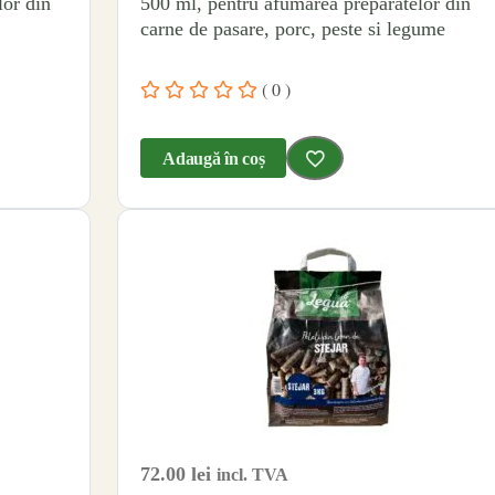
lor din
500 ml, pentru afumarea preparatelor din
carne de pasare, porc, peste si legume
( 0 )
Adaugă în coș
72.00
lei
incl. TVA