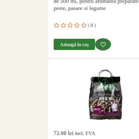
de 500 ml, pentru afumarea preparate
peste, pasare si legume
( 0 )
Adaugă în coș
72.00
lei
incl. TVA