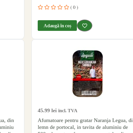
( 0 )
Adaugă în coș
45.99
lei
incl. TVA
ua, din
Afumatoare pentru gratar Naranja Legua, d
luminiu
lemn de portocal, in tavita de aluminiu de