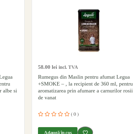
58.00
lei
incl. TVA
 Legua
Rumegus din Maslin pentru afumat Legua
entru
+SMOKE – , la recipient de 360 ml, pentru
 albe si
aromatizarea prin afumare a carnurilor rosii 
de vanat
( 0 )
Adaugă în coș