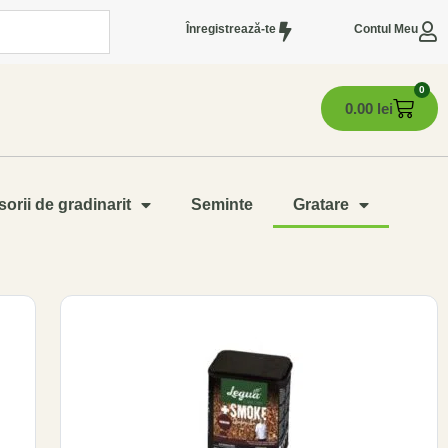
Înregistrează-te
Contul Meu
0
0.00
lei
orii de gradinarit
Seminte
Gratare