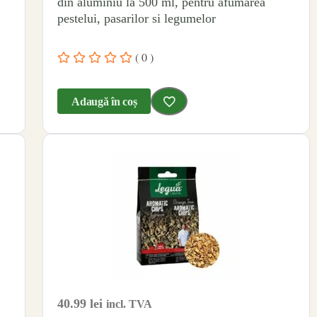
din aluminiu la 500 ml, pentru afumarea
pestelui, pasarilor si legumelor
( 0 )
Adaugă în coș
40.99
lei
incl. TVA