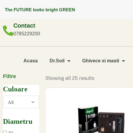
The FUTURE looks bright GREEN
Contact
0785229200
Acasa
Dr.Soil
Ghivece si masti
Filtre
Showing all 25 results
Culoare
All
Diametru
10