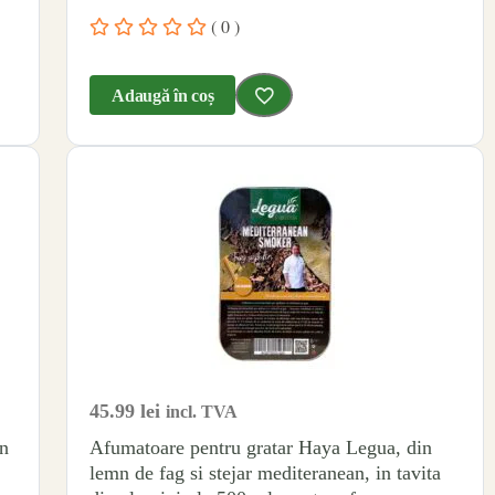
( 0 )
Adaugă în coș
45.99
lei
incl. TVA
in
Afumatoare pentru gratar Haya Legua, din
lemn de fag si stejar mediteranean, in tavita