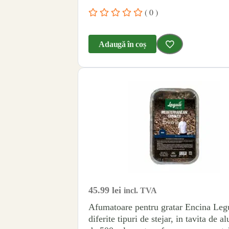
( 0 )
Adaugă în coș
45.99
lei
incl. TVA
Afumatoare pentru gratar Encina Leg
diferite tipuri de stejar, in tavita de a