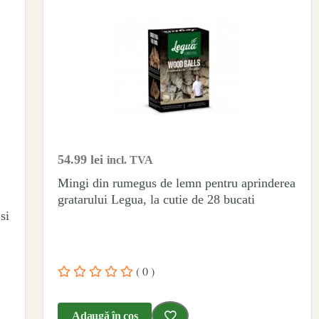
54.99
lei
incl. TVA
Mingi din rumegus de lemn pentru aprinderea
gratarului Legua, la cutie de 28 bucati
si
( 0 )
Adaugă în coș