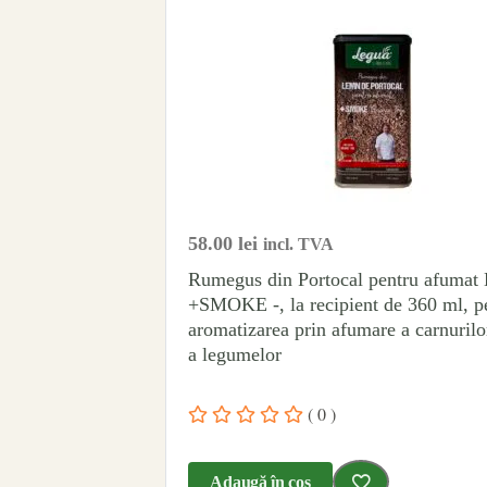
58.00
lei
incl. TVA
Rumegus din Portocal pentru afumat
+SMOKE -, la recipient de 360 ml, p
aromatizarea prin afumare a carnurilor
a legumelor
( 0 )
Adaugă în coș