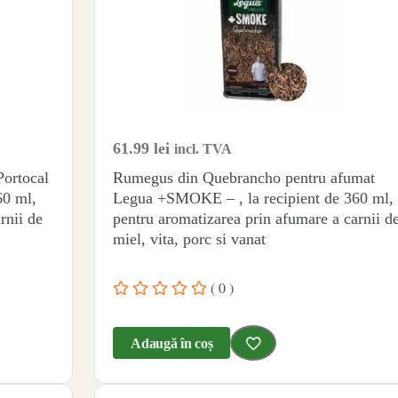
61.99
lei
incl. TVA
Portocal
Rumegus din Quebrancho pentru afumat
60 ml,
Legua +SMOKE – , la recipient de 360 ml,
rnii de
pentru aromatizarea prin afumare a carnii d
miel, vita, porc si vanat
( 0 )
Adaugă în coș