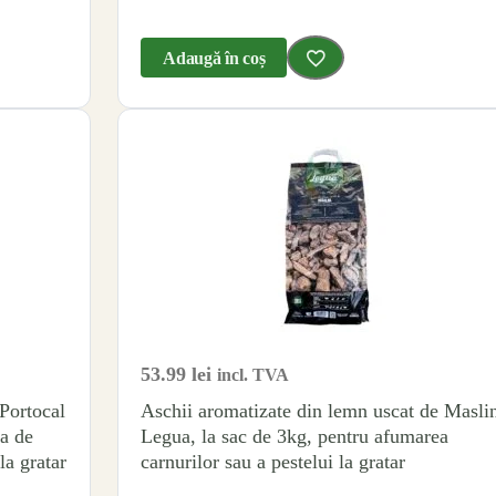
Adaugă în coș
53.99
lei
incl. TVA
 Portocal
Aschii aromatizate din lemn uscat de Masli
ea de
Legua, la sac de 3kg, pentru afumarea
la gratar
carnurilor sau a pestelui la gratar