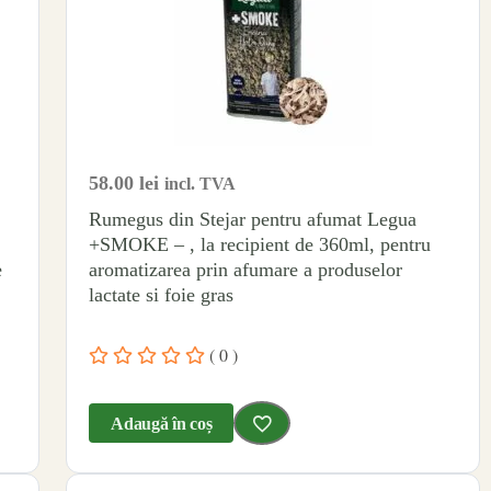
58.00
lei
incl. TVA
Rumegus din Stejar pentru afumat Legua
+SMOKE – , la recipient de 360ml, pentru
e
aromatizarea prin afumare a produselor
lactate si foie gras
( 0 )
Adaugă în coș