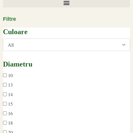
Filtre
Culoare
All
Diametru
10
13
14
15
16
18
20