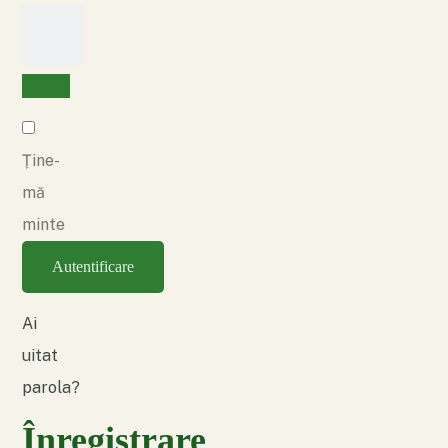
Ține-
mă
minte
Autentificare
Ai
uitat
parola?
Înregistrare