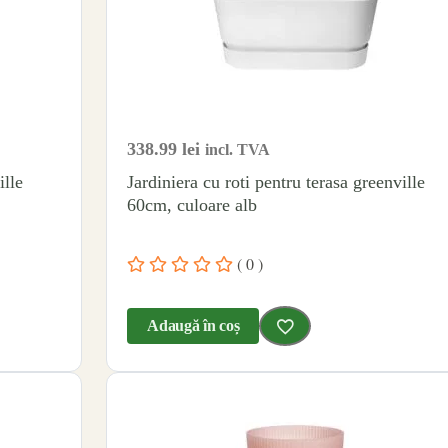
338.99
lei
incl. TVA
ille
Jardiniera cu roti pentru terasa greenville
60cm, culoare alb
( 0 )
Adaugă în coș