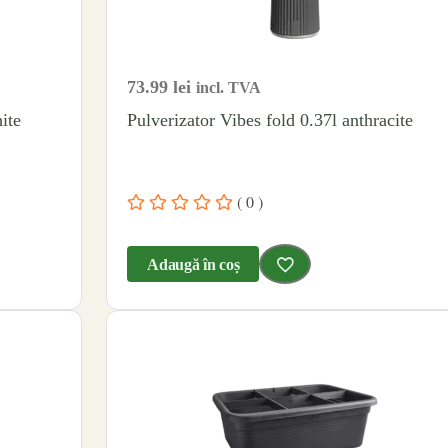
73.99
lei
incl. TVA
ite
Pulverizator Vibes fold 0.37l anthracite
( 0 )
Adaugă în coș