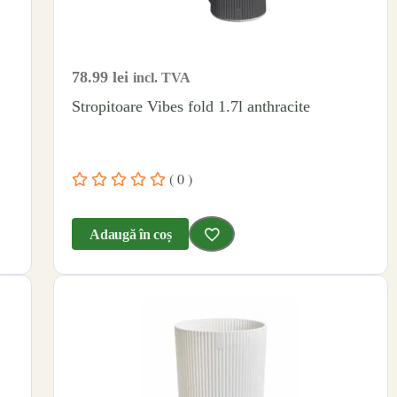
78.99
lei
incl. TVA
Stropitoare Vibes fold 1.7l anthracite
( 0 )
Adaugă în coș