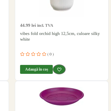
44.99
lei
incl. TVA
vibes fold orchid high 12,5cm, culoare silky
white
( 0 )
Adaugă în coș