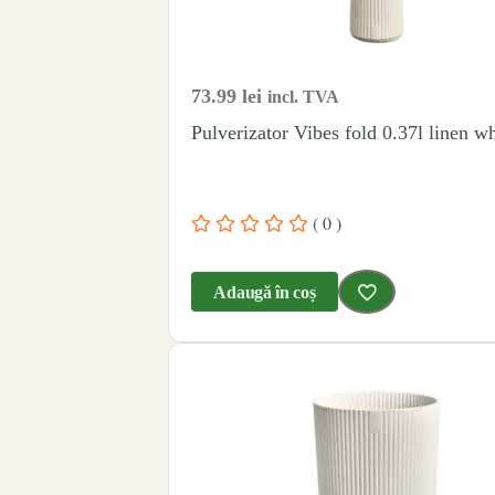
73.99
lei
incl. TVA
Pulverizator Vibes fold 0.37l linen wh
( 0 )
Adaugă în coș