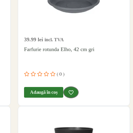
39.99
lei
incl. TVA
Farfurie rotunda Elho, 42 cm gri
( 0 )
Adaugă în coș