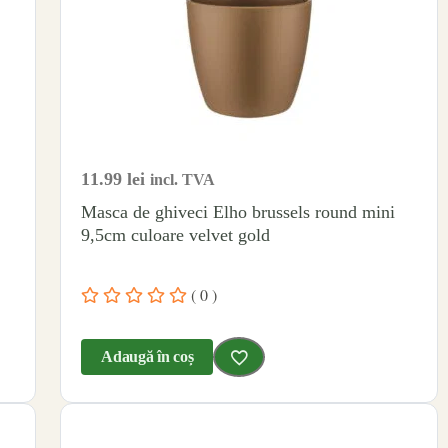
11.99
lei
incl. TVA
Masca de ghiveci Elho brussels round mini
9,5cm culoare velvet gold
( 0 )
Adaugă în coș