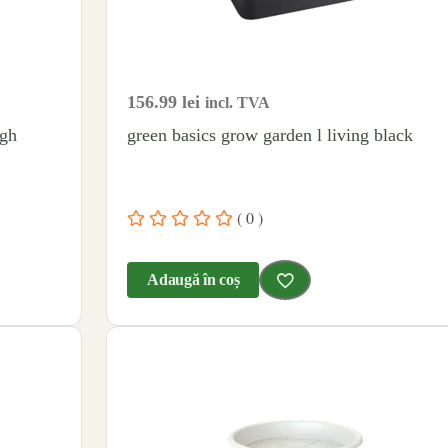
156.99
lei
incl. TVA
igh
green basics grow garden l living black
( 0 )
Adaugă în coș