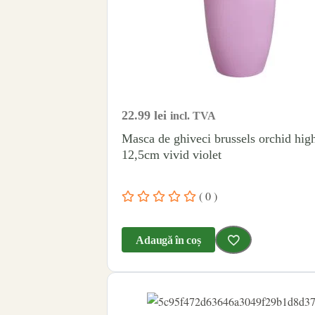
22.99
lei
incl. TVA
Masca de ghiveci brussels orchid hig
12,5cm vivid violet
( 0 )
Adaugă în coș