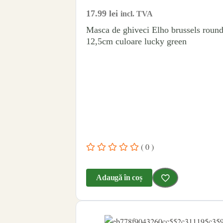
17.99
lei
incl. TVA
Masca de ghiveci Elho brussels roun
12,5cm culoare lucky green
( 0 )
Adaugă în coș