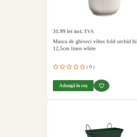
31.99
lei
incl. TVA
Masca de ghiveci vibes fold orchid h
12,5cm linen white
( 0 )
Adaugă în coș