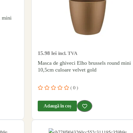
d mini
15.98
lei
incl. TVA
Masca de ghiveci Elho brussels round mini
10,5cm culoare velvet gold
( 0 )
Adaugă în coș