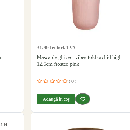
31.99
lei
incl. TVA
h
Masca de ghiveci vibes fold orchid high
12,5cm frosted pink
( 0 )
Adaugă în coș