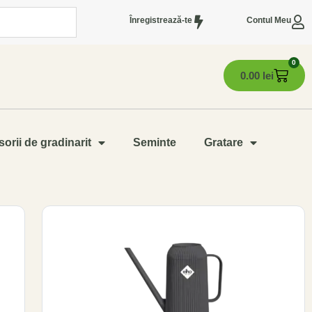
Înregistrează-te
Contul Meu
0
0.00
lei
orii de gradinarit
Seminte
Gratare