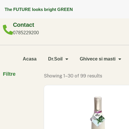
The FUTURE looks bright GREEN
Contact
0785229200
Acasa
Dr.Soil
Ghivece si masti
Filtre
Showing
1
–
30
of
99
results