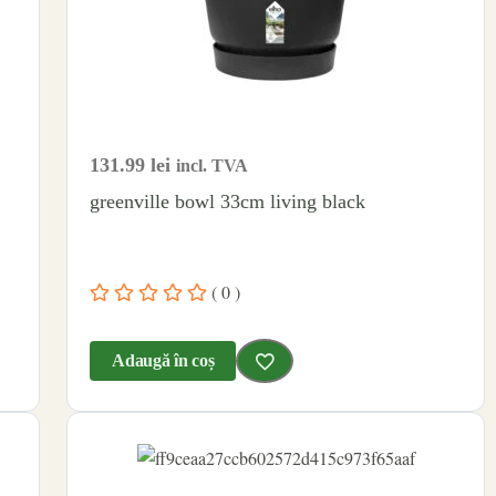
131.99
lei
incl. TVA
greenville bowl 33cm living black
( 0 )
Adaugă în coș