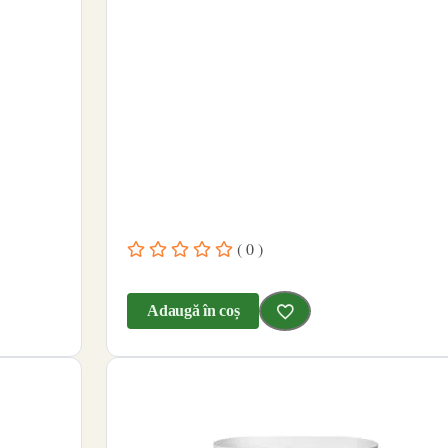
( 0 )
Adaugă în coș