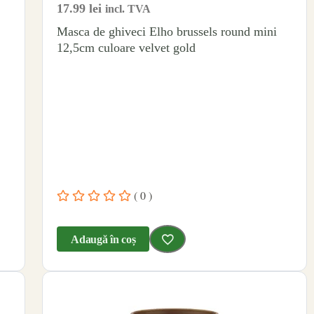
17.99
lei
incl. TVA
Masca de ghiveci Elho brussels round mini
12,5cm culoare velvet gold
( 0 )
Adaugă în coș