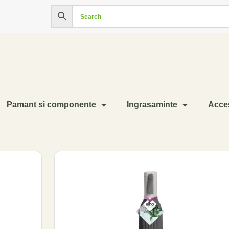
Pamant si componente
Ingrasaminte
Acces