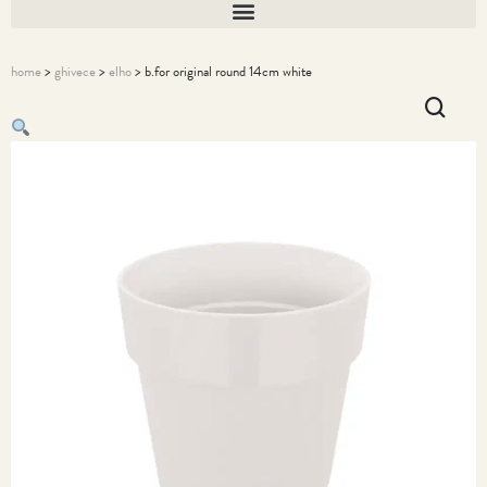
home
>
ghivece
>
elho
> b.for original round 14cm white