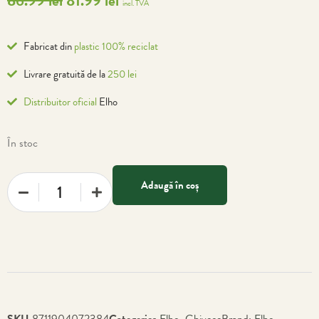
86.99
lei
81.99
lei
incl. TVA
Fabricat din
plastic 100% reciclat
Livrare gratuită de la
250 lei
Distribuitor oficial
Elho
În stoc
Adaugă în coș
SKU
8711904072384
Categories
Elho
,
Ghivece
Brand:
Elho