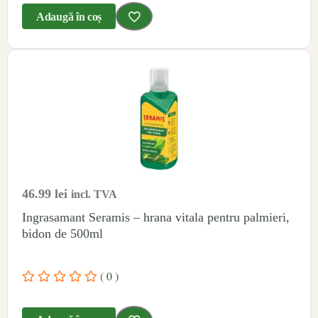
Adaugă în coș
46.99
lei
incl. TVA
Ingrasamant Seramis – hrana vitala pentru palmieri,
bidon de 500ml
( 0 )