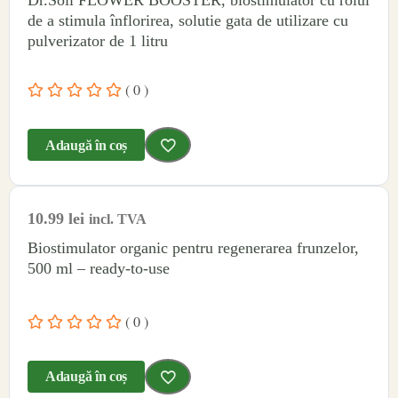
Dr.Soil FLOWER BOOSTER, biostimulator cu rolul
de a stimula înflorirea, solutie gata de utilizare cu
pulverizator de 1 litru
( 0 )
Adaugă în coș
10.99
lei
incl. TVA
Biostimulator organic pentru regenerarea frunzelor,
500 ml – ready-to-use
( 0 )
Adaugă în coș