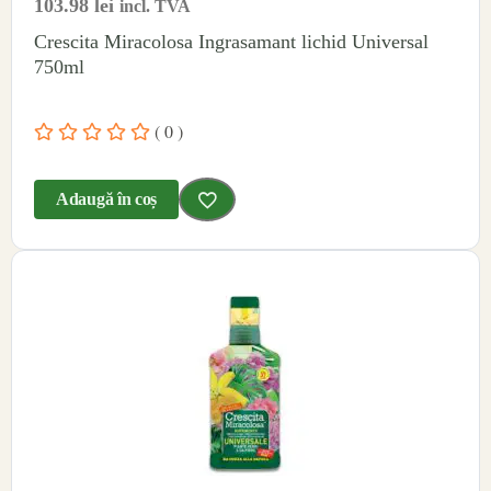
103.98
lei
incl. TVA
Crescita Miracolosa Ingrasamant lichid Universal
750ml
( 0 )
Adaugă în coș