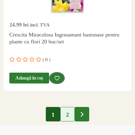
24.99
lei
incl. TVA
Crescita Miracolosa Ingrasamant bastonase pentru
plante cu flori 20 buc/set
( 0 )
Adaugă în coș
1
2