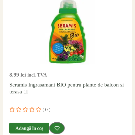
8.99
lei
incl. TVA
Seramis Ingrasamant BIO pentru plante de balcon si
terasa 1l
( 0 )
Adaugă în coș