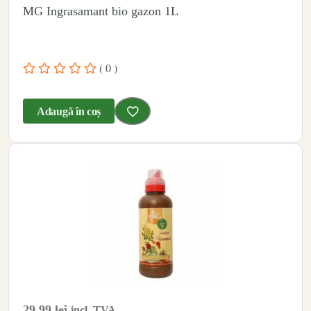
MG Ingrasamant bio gazon 1L
( 0 )
Adaugă în coș
29.99
lei
incl. TVA