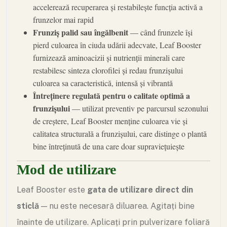
accelerează recuperarea și restabilește funcția activă a
frunzelor mai rapid
Frunziș palid sau îngălbenit
— când frunzele își
pierd culoarea în ciuda udării adecvate, Leaf Booster
furnizează aminoacizii și nutrienții minerali care
restabilesc sinteza clorofilei și redau frunzișului
culoarea sa caracteristică, intensă și vibrantă
Întreținere regulată pentru o calitate optimă a
frunzișului
— utilizat preventiv pe parcursul sezonului
de creștere, Leaf Booster menține culoarea vie și
calitatea structurală a frunzișului, care distinge o plantă
bine întreținută de una care doar supraviețuiește
Mod de utilizare
Leaf Booster este
gata de utilizare direct din
sticlă
— nu este necesară diluarea. Agitați bine
înainte de utilizare. Aplicați prin pulverizare foliară