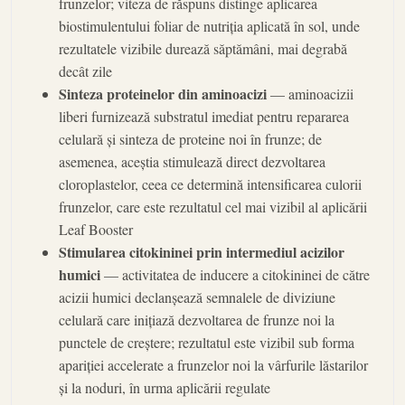
frunzelor; viteza de răspuns distinge aplicarea
biostimulentului foliar de nutriția aplicată în sol, unde
rezultatele vizibile durează săptămâni, mai degrabă
decât zile
Sinteza proteinelor din aminoacizi
— aminoacizii
liberi furnizează substratul imediat pentru repararea
celulară și sinteza de proteine noi în frunze; de
asemenea, aceștia stimulează direct dezvoltarea
cloroplastelor, ceea ce determină intensificarea culorii
frunzelor, care este rezultatul cel mai vizibil al aplicării
Leaf Booster
Stimularea citokininei prin intermediul acizilor
humici
— activitatea de inducere a citokininei de către
acizii humici declanșează semnalele de diviziune
celulară care inițiază dezvoltarea de frunze noi la
punctele de creștere; rezultatul este vizibil sub forma
apariției accelerate a frunzelor noi la vârfurile lăstarilor
și la noduri, în urma aplicării regulate