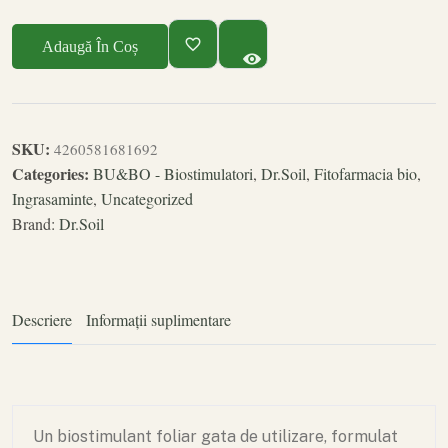
Adaugă În Coș
SKU:
4260581681692
Categories:
BU&BO - Biostimulatori
,
Dr.Soil
,
Fitofarmacia bio
,
Ingrasaminte
,
Uncategorized
Brand:
Dr.Soil
Descriere
Informații suplimentare
Un biostimulant foliar gata de utilizare, formulat