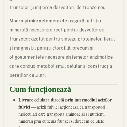
frunzelor și inițierea dezvoltării de frunze noi.
Macro și microelementele
asigură nutriția
minerală necesară direct pentru dezvoltarea
frunzelor: azotul pentru sinteza proteinelor, fierul
și magneziul pentru clorofilă, precum și
oligoelementele necesare sistemelor enzimatice
care conduc metabolismul celular și construcția
pereților celulari.
Cum funcționează
Livrare celulară directă prin intermediul acizilor
fulvici
— acizii fulvici acționează ca transportori
moleculari care transportă aminoacizi și nutrienți
minerali prin cuticula frunzei și direct în celulele