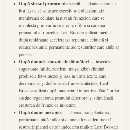
După stresul provocat de secetă
— plantele care au
fost lăsate să se usuce excesiv suferă leziuni ale
membranei celulare la nivelul frunzelor, care se
manifestă prin vârfuri maronii, ofilire și căderea
prematură a frunzelor; Leaf Booster aplicat imediat
după rehidratare accelerează repararea celulară și
reduce leziunile permanente ale țesuturilor care altfel ar
persista
După daunele cauzate de dăunători
— insectele
sugeatoare (afide, acarieni, muște albe) elimină
produsele fotosintezei și lasă în urmă toxine care
decolorează și deformează frunzele afectate; Leaf
Booster aplicat după tratamentul împotriva dăunătorilor
susține regenerarea țesutului deteriorat și stimulează
creșterea de frunze de înlocuire
După daune mecanice
— tăierea, transplantarea,
perturbarea rădăcinilor și daunele fizice deturnează
resursele plantei către vindecarea rănilor; Leaf Booster