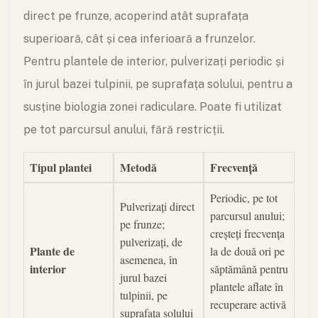
direct pe frunze, acoperind atât suprafața
superioară, cât și cea inferioară a frunzelor.
Pentru plantele de interior, pulverizați periodic și
în jurul bazei tulpinii, pe suprafața solului, pentru a
susține biologia zonei radiculare. Poate fi utilizat
pe tot parcursul anului, fără restricții.
Tipul plantei
Metodă
Frecvență
Periodic, pe tot
Pulverizați direct
parcursul anului;
pe frunze;
creșteți frecvența
pulverizați, de
Plante de
la de două ori pe
asemenea, în
interior
săptămână pentru
jurul bazei
plantele aflate în
tulpinii, pe
recuperare activă
suprafața solului