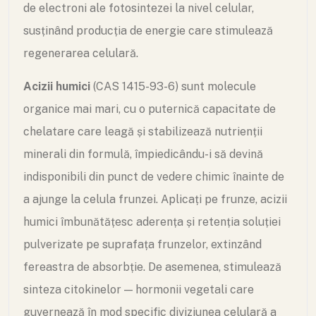
de electroni ale fotosintezei la nivel celular,
susținând producția de energie care stimulează
regenerarea celulară.
Acizii humici
(CAS 1415-93-6) sunt molecule
organice mai mari, cu o puternică capacitate de
chelatare care leagă și stabilizează nutrienții
minerali din formulă, împiedicându-i să devină
indisponibili din punct de vedere chimic înainte de
a ajunge la celula frunzei. Aplicați pe frunze, acizii
humici îmbunătățesc aderența și retenția soluției
pulverizate pe suprafața frunzelor, extinzând
fereastra de absorbție. De asemenea, stimulează
sinteza citokinelor — hormonii vegetali care
guvernează în mod specific diviziunea celulară a