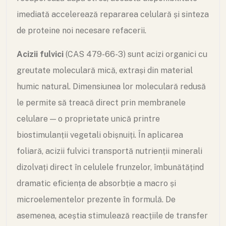
imediată accelerează repararea celulară și sinteza
de proteine noi necesare refacerii.
Acizii fulvici
(CAS 479-66-3) sunt acizi organici cu
greutate moleculară mică, extrași din material
humic natural. Dimensiunea lor moleculară redusă
le permite să treacă direct prin membranele
celulare — o proprietate unică printre
biostimulanții vegetali obișnuiți. În aplicarea
foliară, acizii fulvici transportă nutrienții minerali
dizolvați direct în celulele frunzelor, îmbunătățind
dramatic eficiența de absorbție a macro și
microelementelor prezente în formulă. De
asemenea, aceștia stimulează reacțiile de transfer