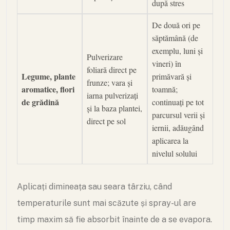
după stres
De două ori pe
săptămână (de
exemplu, luni și
Pulverizare
vineri) în
foliară direct pe
Legume, plante
primăvară și
frunze; vara și
aromatice, flori
toamnă;
iarna pulverizați
de grădină
continuați pe tot
și la baza plantei,
parcursul verii și
direct pe sol
iernii, adăugând
aplicarea la
nivelul solului
Aplicați dimineața sau seara târziu, când
temperaturile sunt mai scăzute și spray-ul are
timp maxim să fie absorbit înainte de a se evapora.