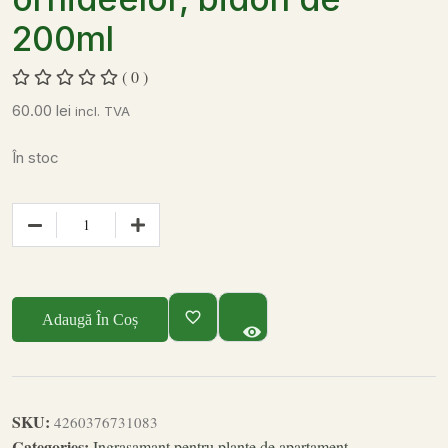
200ml
( 0 )
60.00
lei
incl. TVA
În stoc
Adaugă În Coș
SKU:
4260376731083
Categories:
Ingrasamant pentru plante de apartament
,