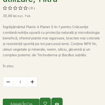
( 0 )
35.99
lei
incl. TVA
Îngrășământul Plants 4 Planet 3-în-1 pentru Crăciunițe
combină nutriția ușoară cu protecția naturală și microbiologia
benefică, oferind plante mai viguroase, bractee mai colorate
și rezistență sporită pe tot parcursul iernii. Conține NPK fin,
uleiuri vegetale și minerale, neem, siliciu, glicerină și un
complex puternic de Trichoderma și Bacillus subtilis.
În stoc
Adaugă În Coș