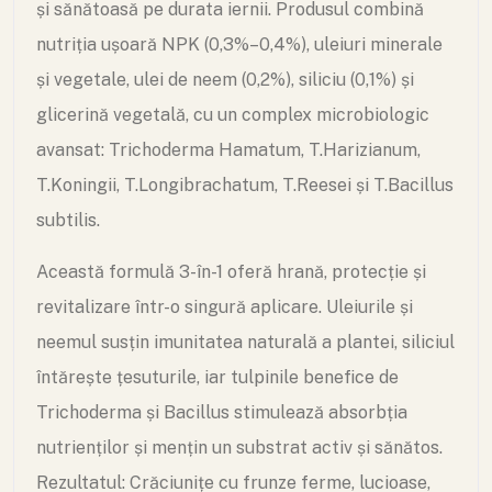
și sănătoasă pe durata iernii. Produsul combină
nutriția ușoară NPK (0,3%–0,4%), uleiuri minerale
și vegetale, ulei de neem (0,2%), siliciu (0,1%) și
glicerină vegetală, cu un complex microbiologic
avansat: Trichoderma Hamatum, T.Harizianum,
T.Koningii, T.Longibrachatum, T.Reesei și T.Bacillus
subtilis.
Această formulă 3-în-1 oferă hrană, protecție și
revitalizare într-o singură aplicare. Uleiurile și
neemul susțin imunitatea naturală a plantei, siliciul
întărește țesuturile, iar tulpinile benefice de
Trichoderma și Bacillus stimulează absorbția
nutrienților și mențin un substrat activ și sănătos.
Rezultatul: Crăciunițe cu frunze ferme, lucioase,