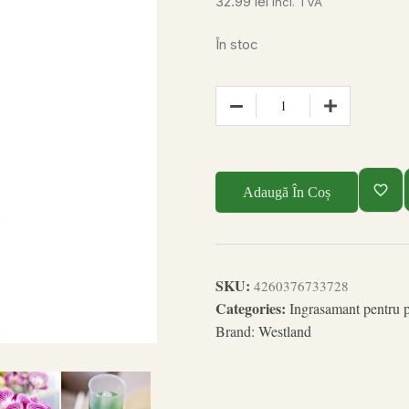
32.99
lei
incl. TVA
În stoc
Adaugă În Coș
SKU:
4260376733728
Categories:
Ingrasamant pentru p
Brand:
Westland