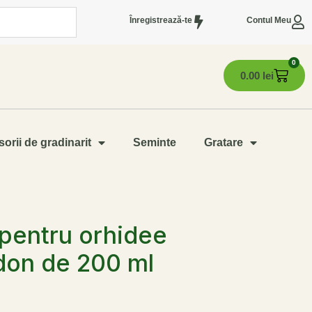
Înregistrează-te
Contul Meu
0
0.00
lei
orii de gradinarit
Seminte
Gratare
pentru orhidee
don de 200 ml