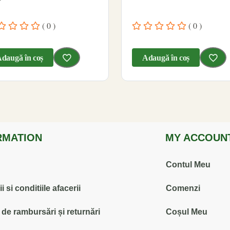
( 0 )
( 0 )
daugă în coș
Adaugă în coș
RMATION
MY ACCOUN
Contul Meu
 si conditiile afacerii
Comenzi
ă de rambursări și returnări
Coșul Meu