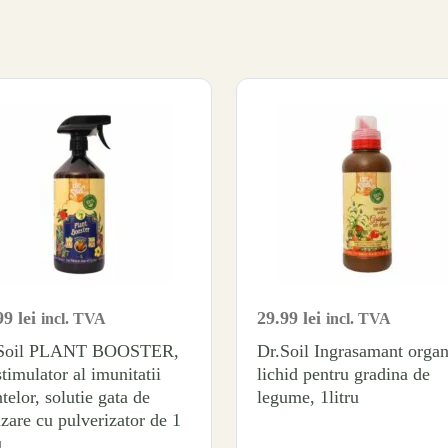
99
lei
29.99
lei
incl. TVA
incl. TVA
.Soil PLANT BOOSTER,
Dr.Soil Ingrasamant organ
timulator al imunitatii
lichid pentru gradina de
telor, solutie gata de
legume, 1litru
izare cu pulverizator de 1
u