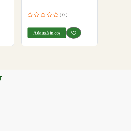
( 0 )
Adaugă în coș
T