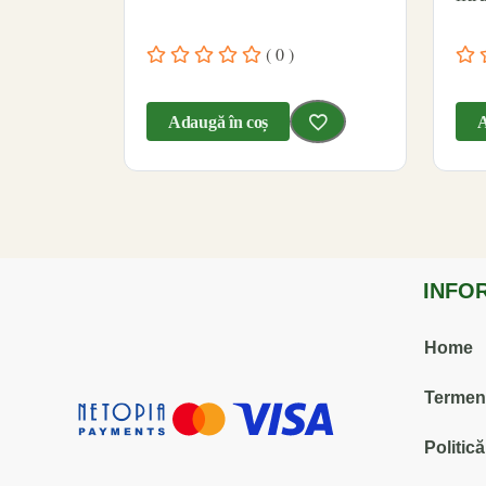
( 0 )
Adaugă în coș
A
INFO
Home
Termenii
Politic