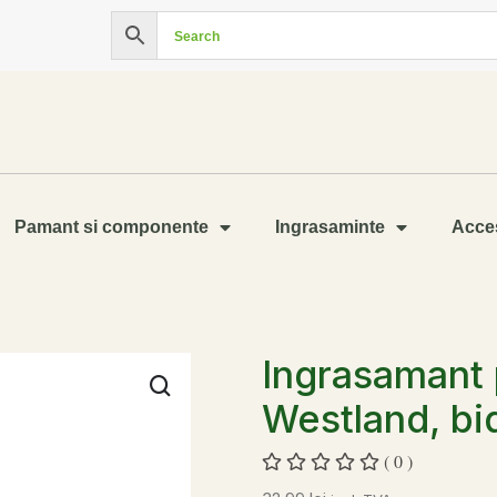
Pamant si componente
Ingrasaminte
Acces
Ingrasamant 
Westland, bi
( 0 )