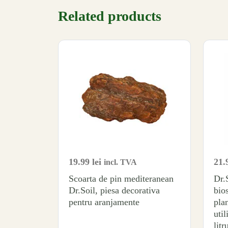
Related products
19.99
lei
21.
incl. TVA
Scoarta de pin mediteranean
Dr
Dr.Soil, piesa decorativa
bios
pentru aranjamente
plan
util
litr