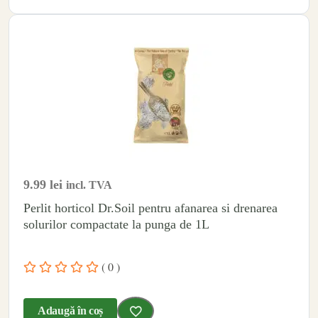
9.99
lei
incl. TVA
Perlit horticol Dr.Soil pentru afanarea si drenarea
solurilor compactate la punga de 1L
( 0 )
Adaugă în coș