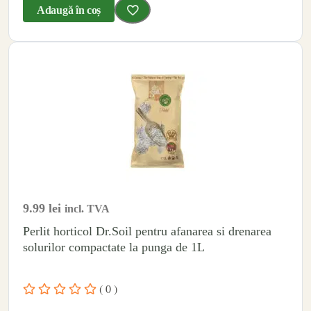
Adaugă în coș
9.99
lei
incl. TVA
Perlit horticol Dr.Soil pentru afanarea si drenarea
solurilor compactate la punga de 1L
( 0 )