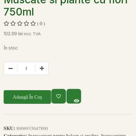
750ml
( 0 )
102.99
lei
incl. TVA
În stoc
Adaugă În Coș
SKU:
8006933047800
Categories:
Ingrasamant pentru balcon si gradina
,
Ingrasaminte
,