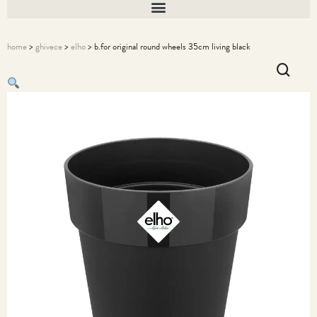
home
>
ghivece
>
elho
> b.for original round wheels 35cm living black