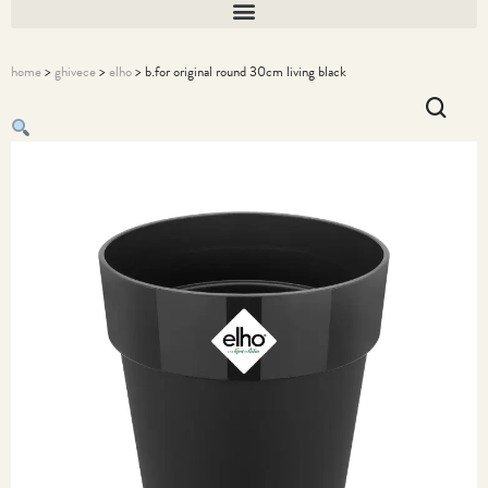
home
>
ghivece
>
elho
> b.for original round 30cm living black