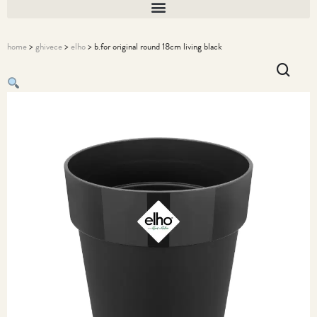
home
>
ghivece
>
elho
> b.for original round 18cm living black