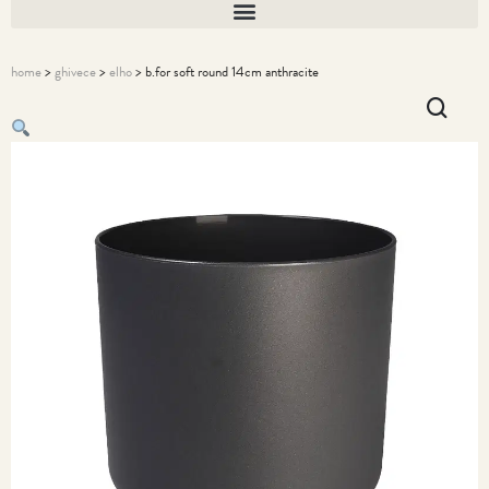
home
>
ghivece
>
elho
> b.for soft round 14cm anthracite