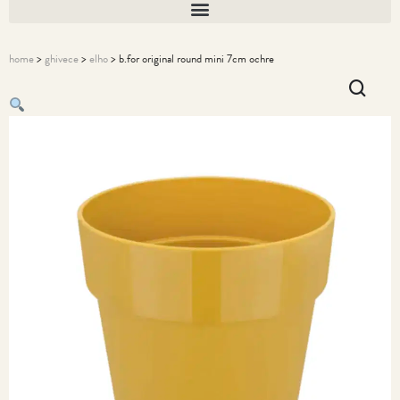
home
>
ghivece
>
elho
> b.for original round mini 7cm ochre