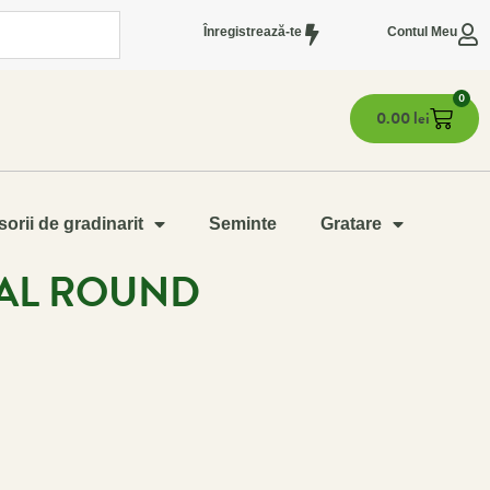
Înregistrează-te
Contul Meu
0
0.00
lei
orii de gradinarit
Seminte
Gratare
NAL ROUND