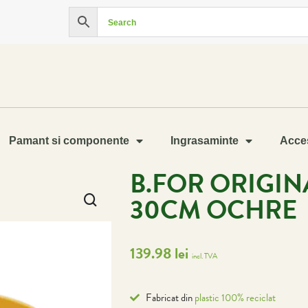
Pamant si componente
Ingrasaminte
Acces
B.FOR ORIGI
30CM OCHRE
139.98
lei
incl. TVA
Fabricat din
plastic 100% reciclat