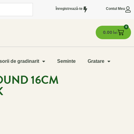
Înregistrează-te
Contul Meu
0
0.00
lei
orii de gradinarit
Seminte
Gratare
ROUND 16CM
K