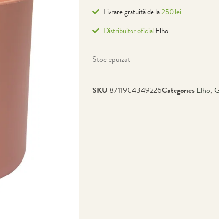
Livrare gratuită de la
250 lei
Distribuitor oficial
Elho
Stoc epuizat
SKU
8711904349226
Categories
Elho
,
G