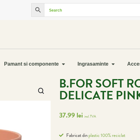
Pamant si componente
Ingrasaminte
Acces
B.FOR SOFT 
DELICATE PIN
37.99
lei
incl. TVA
Fabricat din
plastic 100% reciclat