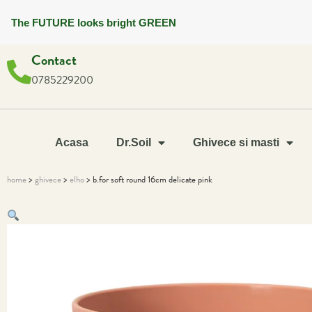
The FUTURE looks bright GREEN
Contact
0785229200
Acasa
Dr.Soil
Ghivece si masti
home
>
ghivece
>
elho
> b.for soft round 16cm delicate pink