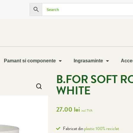
Pamant si componente
Ingrasaminte
Acces
B.FOR SOFT 
WHITE
27.00
lei
incl. TVA
Fabricat din
plastic 100% reciclat