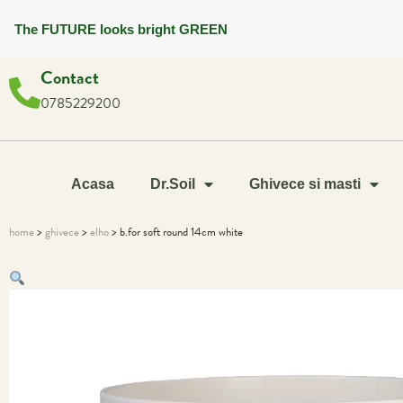
The FUTURE looks bright GREEN
Contact
0785229200
Acasa
Dr.Soil
Ghivece si masti
home
>
ghivece
>
elho
> b.for soft round 14cm white