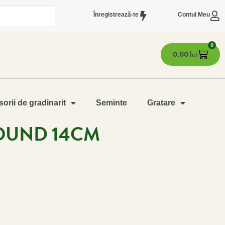
Înregistrează-te
Contul Meu
0
0.00
lei
orii de gradinarit
Seminte
Gratare
ROUND 14CM