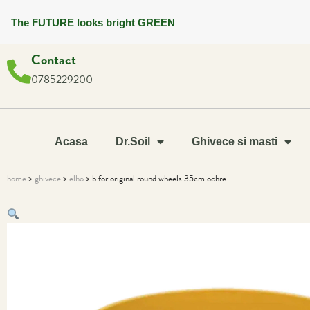
The FUTURE looks bright GREEN
Contact
0785229200
Acasa
Dr.Soil
Ghivece si masti
home
>
ghivece
>
elho
> b.for original round wheels 35cm ochre