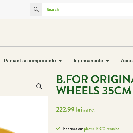
Pamant si componente
Ingrasaminte
Acces
B.FOR ORIGI
WHEELS 35CM
222.99
lei
incl. TVA
Fabricat din
plastic 100% reciclat