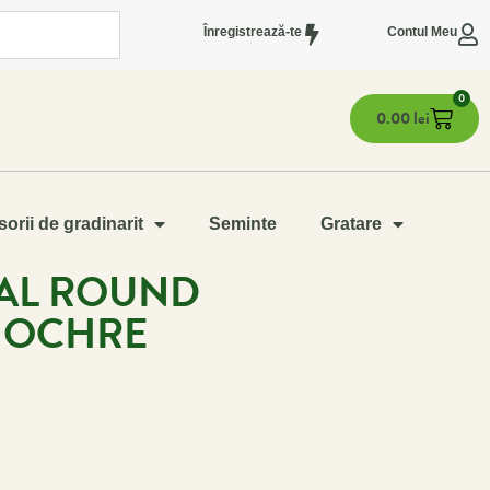
Înregistrează-te
Contul Meu
0
0.00
lei
orii de gradinarit
Seminte
Gratare
NAL ROUND
 OCHRE