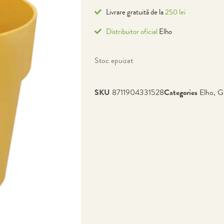
Livrare gratuită de la
250 lei
Distribuitor oficial
Elho
Stoc epuizat
SKU
8711904331528
Categories
Elho
,
G