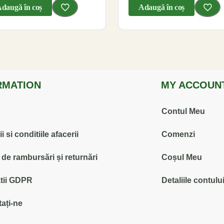
daugă în coș
Adaugă în coș
RMATION
MY ACCOUN
Contul Meu
 si conditiile afacerii
Comenzi
ă de rambursări și returnări
Coșul Meu
tii GDPR
Detaliile contulu
ați-ne