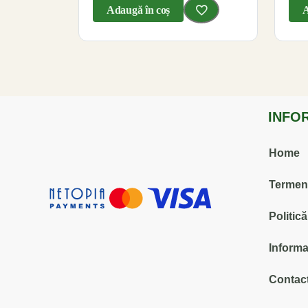
Adaugă în coș
A
INFO
Home
Termenii
Politic
Informa
Contact