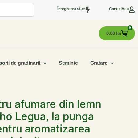
Înregistrează-te
Contul Meu
0
0.00
lei
orii de gradinarit
Seminte
Gratare
tru afumare din lemn
ho Legua, la punga
entru aromatizarea