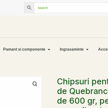
Pamant si componente
Ingrasaminte
Acces
Chipsuri pen
de Quebranc
de 600 gr, p