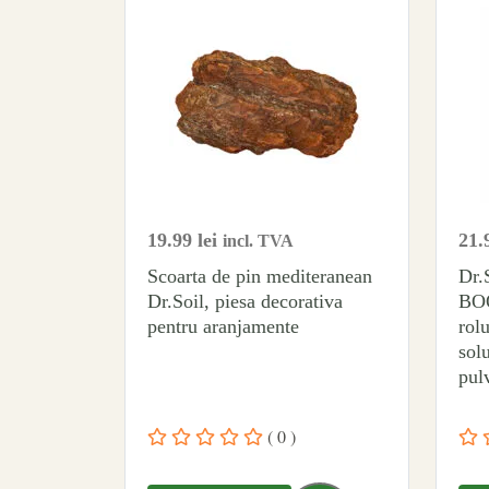
19.99
lei
21.
incl. TVA
Scoarta de pin mediteranean
Dr
Dr.Soil, piesa decorativa
BOO
pentru aranjamente
rolu
solu
pulv
( 0 )