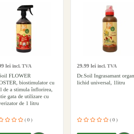
99
lei
29.99
lei
incl. TVA
incl. TVA
.Soil FLOWER
Dr.Soil Ingrasamant organ
STER, biostimulator cu
lichid universal, 1litru
l de a stimula înflorirea,
tie gata de utilizare cu
erizator de 1 litru
( 0 )
( 0 )