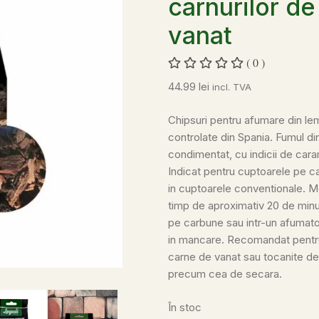
carnurilor de
vanat
( 0 )
44.99
lei
incl. TVA
Chipsuri pentru afumare din l
controlate din Spania. Fumul d
condimentat, cu indicii de cara
Indicat pentru cuptoarele pe ca
in cuptoarele conventionale. Mo
timp de aproximativ 20 de minute
pe carbune sau intr-un afumator
in mancare. Recomandat pentru 
carne de vanat sau tocanite de 
precum cea de secara.
În stoc