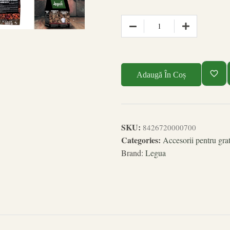
Adaugă În Coș
SKU:
8426720000700
Categories:
Accesorii pentru grat
Brand:
Legua