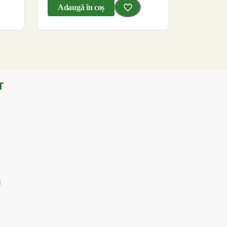
Adaugă în coș
T
i