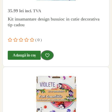
35.99
lei
incl. TVA
Kit insamantare design busuioc in cutie decorativa
tip cadou
( 0 )
Adaugă în coș