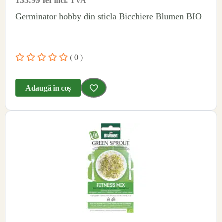
133.99
lei
incl. TVA
Germinator hobby din sticla Bicchiere Blumen BIO
( 0 )
Adaugă în coș