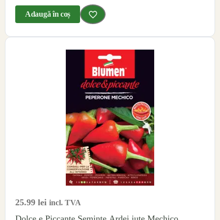
Adaugă în coș
25.99
lei
incl. TVA
Dolce e Piccante Seminte Ardei iute Mechico