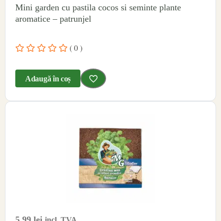
Mini garden cu pastila cocos si seminte plante
aromatice – patrunjel
( 0 )
Adaugă în coș
5.99
lei
incl. TVA