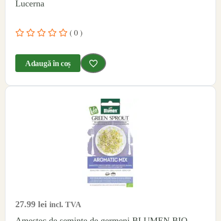
Lucerna
( 0 )
Adaugă în coș
27.99
lei
incl. TVA
Amestec de seminte de germeni BLUMEN BIO