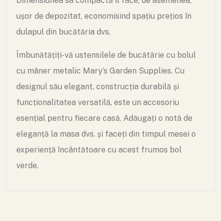
Dimensiunea sa compactă îl face, de asemenea,
ușor de depozitat, economisind spațiu prețios în
dulapul din bucătăria dvs.
Îmbunătățiți-vă ustensilele de bucătărie cu bolul
cu mâner metalic Mary’s Garden Supplies. Cu
designul său elegant, construcția durabilă și
funcționalitatea versatilă, este un accesoriu
esențial pentru fiecare casă. Adăugați o notă de
eleganță la masa dvs. și faceți din timpul mesei o
experiență încântătoare cu acest frumos bol
verde.