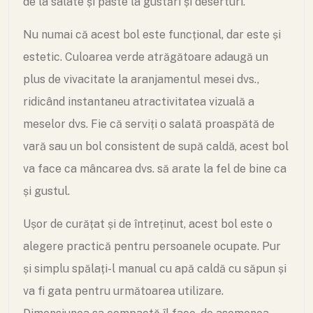
de la salate și paste la gustări și deserturi.
Nu numai că acest bol este funcțional, dar este și
estetic. Culoarea verde atrăgătoare adaugă un
plus de vivacitate la aranjamentul mesei dvs.,
ridicând instantaneu atractivitatea vizuală a
meselor dvs. Fie că serviți o salată proaspătă de
vară sau un bol consistent de supă caldă, acest bol
va face ca mâncarea dvs. să arate la fel de bine ca
și gustul.
Ușor de curățat și de întreținut, acest bol este o
alegere practică pentru persoanele ocupate. Pur
și simplu spălați-l manual cu apă caldă cu săpun și
va fi gata pentru următoarea utilizare.