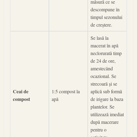
măsură ce se
descompune în
timpul sezonului
de creștere.
Se lasă la
macerat în apă
neclorurată timp
de 24 de ore,
amestecând
ocazional. Se
strecoară și se
Ceai de
1:5 compost la
aplică sub formă
compost
apă
de irigare la baza
plantelor. Se
utilizează imediat
după macerare
pentru o