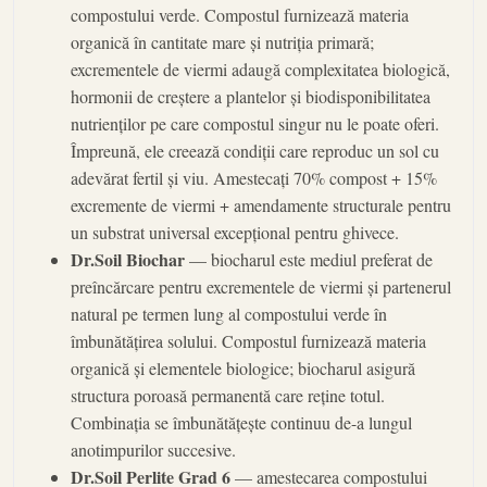
compostului verde. Compostul furnizează materia
organică în cantitate mare și nutriția primară;
excrementele de viermi adaugă complexitatea biologică,
hormonii de creștere a plantelor și biodisponibilitatea
nutrienților pe care compostul singur nu le poate oferi.
Împreună, ele creează condiții care reproduc un sol cu
adevărat fertil și viu. Amestecați 70% compost + 15%
excremente de viermi + amendamente structurale pentru
un substrat universal excepțional pentru ghivece.
Dr.Soil Biochar
— biocharul este mediul preferat de
preîncărcare pentru excrementele de viermi și partenerul
natural pe termen lung al compostului verde în
îmbunătățirea solului. Compostul furnizează materia
organică și elementele biologice; biocharul asigură
structura poroasă permanentă care reține totul.
Combinația se îmbunătățește continuu de-a lungul
anotimpurilor succesive.
Dr.Soil Perlite Grad 6
— amestecarea compostului