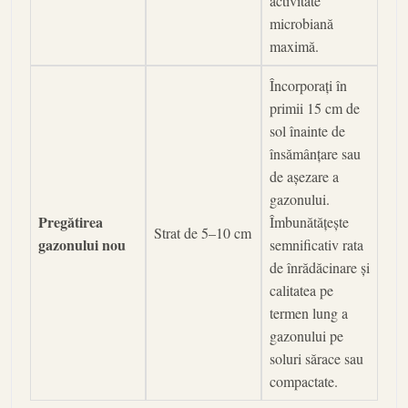
activitate
microbiană
maximă.
Încorporați în
primii 15 cm de
sol înainte de
însămânțare sau
de așezare a
gazonului.
Pregătirea
Îmbunătățește
Strat de 5–10 cm
gazonului nou
semnificativ rata
de înrădăcinare și
calitatea pe
termen lung a
gazonului pe
soluri sărace sau
compactate.