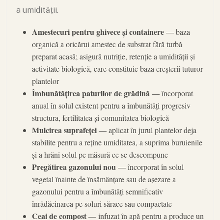
a umidității.
Amestecuri pentru ghivece și containere
— baza
organică a oricărui amestec de substrat fără turbă
preparat acasă; asigură nutriție, retenție a umidității și
activitate biologică, care constituie baza creșterii tuturor
plantelor
Îmbunătățirea paturilor de grădină
— încorporat
anual în solul existent pentru a îmbunătăți progresiv
structura, fertilitatea și comunitatea biologică
Mulcirea suprafeței
— aplicat în jurul plantelor deja
stabilite pentru a reține umiditatea, a suprima buruienile
și a hrăni solul pe măsură ce se descompune
Pregătirea gazonului nou
— încorporat în solul
vegetal înainte de însămânțare sau de așezare a
gazonului pentru a îmbunătăți semnificativ
înrădăcinarea pe soluri sărace sau compactate
Ceai de compost
— infuzat în apă pentru a produce un