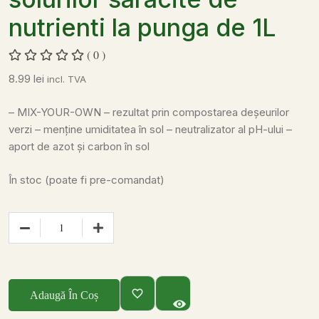
nutrienti la punga de 1L
( 0 )
8.99
lei
incl. TVA
– MIX-YOUR-OWN
– rezultat prin compostarea deșeurilor
verzi
– menține umiditatea în sol
– neutralizator al pH-ului
–
aport de azot și carbon în sol
În stoc (poate fi pre-comandat)
Adaugă În Coș