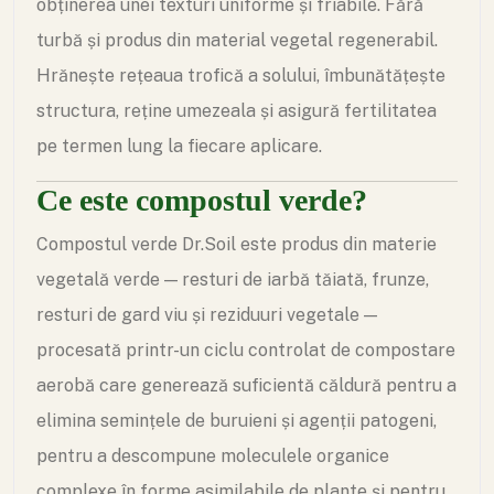
obținerea unei texturi uniforme și friabile. Fără
turbă și produs din material vegetal regenerabil.
Hrănește rețeaua trofică a solului, îmbunătățește
structura, reține umezeala și asigură fertilitatea
pe termen lung la fiecare aplicare.
Ce este compostul verde?
Compostul verde Dr.Soil este produs din materie
vegetală verde — resturi de iarbă tăiată, frunze,
resturi de gard viu și reziduuri vegetale —
procesată printr-un ciclu controlat de compostare
aerobă care generează suficientă căldură pentru a
elimina semințele de buruieni și agenții patogeni,
pentru a descompune moleculele organice
complexe în forme asimilabile de plante și pentru