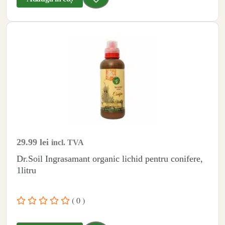
29.99
lei
incl. TVA
Dr.Soil Ingrasamant organic lichid pentru conifere,
1litru
( 0 )