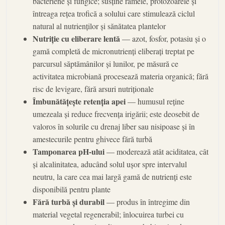
bacteriene și fungice; susține râmele, protozoarele și
întreaga rețea trofică a solului care stimulează ciclul
natural al nutrienților și sănătatea plantelor
Nutriție cu eliberare lentă
— azot, fosfor, potasiu și o
gamă completă de micronutrienți eliberați treptat pe
parcursul săptămânilor și lunilor, pe măsură ce
activitatea microbiană procesează materia organică; fără
risc de levigare, fără arsuri nutriționale
Îmbunătățește retenția apei
— humusul reține
umezeala și reduce frecvența irigării; este deosebit de
valoros în solurile cu drenaj liber sau nisipoase și în
amestecurile pentru ghivece fără turbă
Tamponarea pH-ului
— moderează atât aciditatea, cât
și alcalinitatea, aducând solul ușor spre intervalul
neutru, la care cea mai largă gamă de nutrienți este
disponibilă pentru plante
Fără turbă și durabil
— produs în întregime din
material vegetal regenerabil; înlocuirea turbei cu