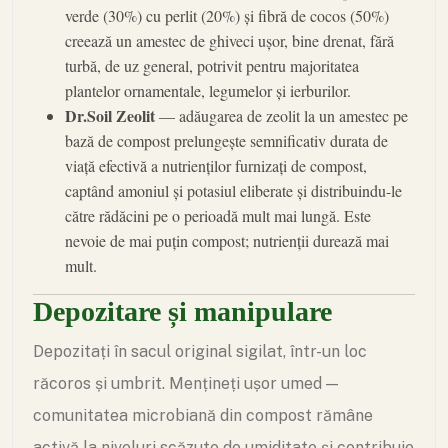
verde (30%) cu perlit (20%) și fibră de cocos (50%)
creează un amestec de ghiveci ușor, bine drenat, fără
turbă, de uz general, potrivit pentru majoritatea
plantelor ornamentale, legumelor și ierburilor.
Dr.Soil Zeolit
— adăugarea de zeolit la un amestec pe
bază de compost prelungește semnificativ durata de
viață efectivă a nutrienților furnizați de compost,
captând amoniul și potasiul eliberate și distribuindu-le
către rădăcini pe o perioadă mult mai lungă. Este
nevoie de mai puțin compost; nutrienții durează mai
mult.
Depozitare și manipulare
Depozitați în sacul original sigilat, într-un loc
răcoros și umbrit. Mențineți ușor umed —
comunitatea microbiană din compost rămâne
activă la niveluri scăzute de umiditate și contribuie