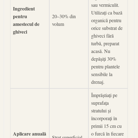
sau vermiculit.
Ingredient
Utilizați ca bază
pentru
20–30% din
organică pentru
amestecul de
volum
orice substrat de
ghiveci
ghiveci fără
turbă, preparat
acasă. Nu
depășiți 30%
pentru plantele
sensibile la
drenaj.
Împrăștiați pe
suprafața
stratului și
încorporați în
primii 15 cm cu
Aplicare anuală
o furcă în fiecare
Strat superficial