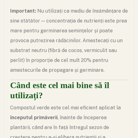
Important:
Nu utilizați ca mediu de însămânțare de
sine stătător — concentrația de nutrienți este prea
mare pentru germinarea semințelor și poate
provoca putrezirea rădăcinilor. Amestecați cu un
substrat neutru (fibră de cocos, vermiculit sau
perlit) în proporție de cel mult 20% pentru
amestecurile de propagare și germinare.
Când este cel mai bine să îl
utilizați?
Compostul verde este cel mai eficient aplicat la
începutul primăverii
, înainte de începerea
plantării, când are în față întregul sezon de
creștere pentru a-și elibera nutrienții și a