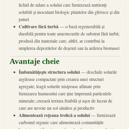
lichid de udare a solului care furnizează nutrienți
solubili și inoculant biologic plantelor din ghivece și din
paturi
Cultivare fără turbă
— o bază regenerabilă și
durabilă pentru toate amestecurile de substrat fără turbă;
produsă din materiale care, altfel, ar contribui la
umplerea depozitelor de deșeuri sau la arderea biomasei
Avantaje cheie
Îmbunătățește structura solului
— deschide solurile
argiloase compactate prin crearea unei structuri
agregate; leagă solurile nisipoase afânate prin
furnizarea humusului care ține împreună particulele
minerale; creează textura friabilă și ușor de lucrat de
care are nevoie un sol sănătos și productiv
Alimentează rețeaua trofică a solului
— furnizează
carbonul organic care alimentează comunitățile