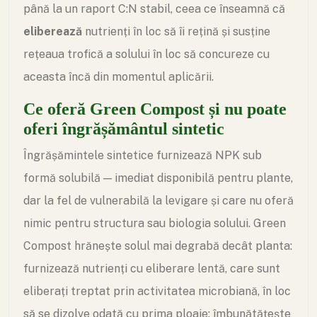
până la un raport C:N stabil, ceea ce înseamnă că
eliberează
nutrienți în loc să îi rețină și susține
rețeaua trofică a solului în loc să concureze cu
aceasta încă din momentul aplicării.
Ce oferă Green Compost și nu poate
oferi îngrășământul sintetic
Îngrășămintele sintetice furnizează NPK sub
formă solubilă — imediat disponibilă pentru plante,
dar la fel de vulnerabilă la levigare și care nu oferă
nimic pentru structura sau biologia solului. Green
Compost hrănește solul mai degrabă decât planta:
furnizează nutrienți cu eliberare lentă, care sunt
eliberați treptat prin activitatea microbiană, în loc
să se dizolve odată cu prima ploaie; îmbunătățește