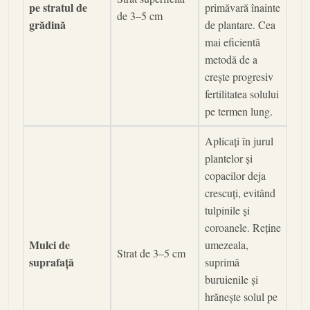
pe stratul de
primăvară înainte
de 3–5 cm
grădină
de plantare. Cea
mai eficientă
metodă de a
crește progresiv
fertilitatea solului
pe termen lung.
Aplicați în jurul
plantelor și
copacilor deja
crescuți, evitând
tulpinile și
coroanele. Reține
Mulci de
umezeala,
Strat de 3–5 cm
suprafață
suprimă
buruienile și
hrănește solul pe