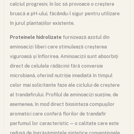
calciul progresiv, în loc să provoace o creștere
bruscă a pH-ului, făcându-l sigur pentru utilizare
în jurul plantațiilor existente.
Proteinele hidrolizate
furnizează azotul din
aminoacizi liberi care stimulează creșterea
viguroasă și înflorirea. Aminoacizii sunt absorbiți
direct de celulele rădăcinii fără conversie
microbiană, oferind nutriție imediată în timpul
celor mai solicitante faze ale ciclului de creștere
al trandafirului. Profilul de aminoacizi susține, de
asemenea, în mod direct biosinteza compușilor
aromatici care conferă florilor de trandafir
parfumul lor caracteristic — o calitate care este
redusă de îngrășămintele sintetice convenționale