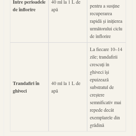
Între perioadele
40 ml la 1 L de
pentru a susține
de înflorire
apă
recuperarea
rapidă și inițierea
următorului ciclu
de înflorire
La fiecare 10–14
zile; trandafirii
crescuți în
ghiveci își
epuizează
Trandafiri în
40 ml la 1 L de
substratul de
ghiveci
apă
creștere
semnificativ mai
repede decât
exemplarele din
grădină