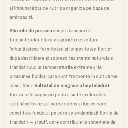
și îmbunătățită de nutriția organică pe bază de
aminoacizi.
Sărurile de potasiu
susțin transportul
fotosintetelor către mugurii în dezvoltare,
îmbunătățesc fermitatea și longevitatea florilor
după deschidere și sporesc rezistența naturală a
trandafirului la temperaturile extreme și la
presiunea bolilor, care sunt frecvente în cultivarea
în aer liber.
Sulfatul de magneziu heptahidrat
furnizează magneziu pentru sinteza clorofilei —
susținând frunzișul verde intens și lucios care
constituie fundalul pe care se evidențiază florile de
trandafir — și sulf, care contribuie la sistemele de