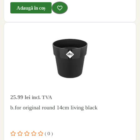
Adaugă în coș
25.99
lei
incl. TVA
b.for original round 14cm living black
( 0 )