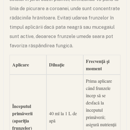
linia de picurare a coroanei, unde sunt concentrate
rădăcinile hrănitoare. Evitați udarea frunzelor în
timpul aplicării dacă pata neagră sau mucegaiul
sunt active, deoarece frunzele umede seara pot
favoriza răspândirea fungică.
Frecvență și
Aplicare
Diluație
moment
Prima aplicare
când frunzele
încep să se
desfacă la
Începutul
începutul
primăverii
40 ml la 1 L de
primăverii;
(apariția
apă
asigură nutrienții
frunzelor)