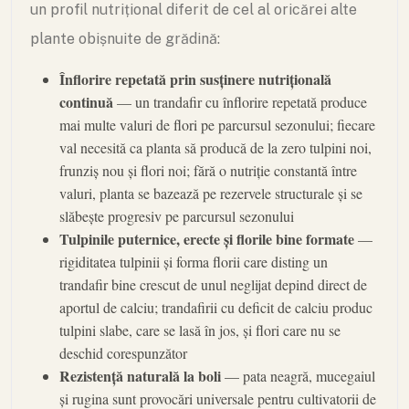
un profil nutrițional diferit de cel al oricărei alte
plante obișnuite de grădină:
Înflorire repetată prin susținere nutrițională
continuă
— un trandafir cu înflorire repetată produce
mai multe valuri de flori pe parcursul sezonului; fiecare
val necesită ca planta să producă de la zero tulpini noi,
frunziș nou și flori noi; fără o nutriție constantă între
valuri, planta se bazează pe rezervele structurale și se
slăbește progresiv pe parcursul sezonului
Tulpinile puternice, erecte și florile bine formate
—
rigiditatea tulpinii și forma florii care disting un
trandafir bine crescut de unul neglijat depind direct de
aportul de calciu; trandafirii cu deficit de calciu produc
tulpini slabe, care se lasă în jos, și flori care nu se
deschid corespunzător
Rezistență naturală la boli
— pata neagră, mucegaiul
și rugina sunt provocări universale pentru cultivatorii de