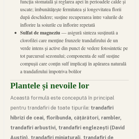
funcția stomatală și reglarea apei în perioadele calde și
uscate; îmbunătățește fermitatea și longevitatea florii
după deschidere; susține recuperarea între valurile de
înflorire la soiurile cu înflorire repetată
Sulfat de magneziu
— asigură sinteza susținută a
clorofilei care menține frunzele trandafirului de un
verde intens și active din punct de vedere fotosintetic pe
tot parcursul sezonului; componenta de sulf susține
compușii care conțin sulf implicați în apărarea naturală
a trandafirului împotriva bolilor
Plantele și nevoile lor
Această formulă este concepută în principal
pentru trandafiri de toate tipurile:
trandafiri
hibrizi de ceai, floribunda, cățărători, rambler,
trandafiri arbustivi, trandafiri englezești (David
Austin), trandafiri miniaturali, trandafiri de