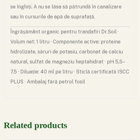
se înghiți. A nu se lăsa să pătrundă în canalizare
sau în cursurile de apă de suprafață.
Îngrășământ organic pentru trandafiri Dr.Soil ·
Volum net: 1 litru · Componente active: proteine
hidrolizate, săruri de potasiu, carbonat de calciu
natural, sulfat de magneziu heptahidrat · pH 5,5–
7,5 · Diluație: 40 ml pe litru · Sticlă certificată ISCC
PLUS · Ambalaj fără petrol fosil
Related products