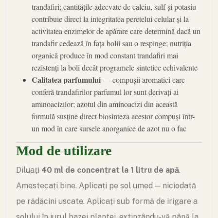
trandafiri; cantitățile adecvate de calciu, sulf și potasiu
contribuie direct la integritatea peretelui celular și la
activitatea enzimelor de apărare care determină dacă un
trandafir cedează în fața bolii sau o respinge; nutriția
organică produce în mod constant trandafiri mai
rezistenți la boli decât programele sintetice echivalente
Calitatea parfumului
— compușii aromatici care
conferă trandafirilor parfumul lor sunt derivați ai
aminoacizilor; azotul din aminoacizi din această
formulă susține direct biosinteza acestor compuși într-
un mod în care sursele anorganice de azot nu o fac
Mod de utilizare
Diluați
40 ml de concentrat la 1 litru de apă
.
Amestecați bine. Aplicați pe sol umed — niciodată
pe rădăcini uscate. Aplicați sub formă de irigare a
solului în jurul bazei plantei, extinzându-vă până la