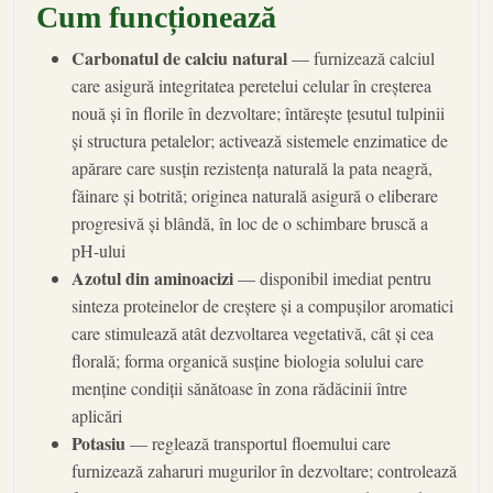
Cum funcționează
Carbonatul de calciu natural
— furnizează calciul
care asigură integritatea peretelui celular în creșterea
nouă și în florile în dezvoltare; întărește țesutul tulpinii
și structura petalelor; activează sistemele enzimatice de
apărare care susțin rezistența naturală la pata neagră,
făinare și botrită; originea naturală asigură o eliberare
progresivă și blândă, în loc de o schimbare bruscă a
pH-ului
Azotul din aminoacizi
— disponibil imediat pentru
sinteza proteinelor de creștere și a compușilor aromatici
care stimulează atât dezvoltarea vegetativă, cât și cea
florală; forma organică susține biologia solului care
menține condiții sănătoase în zona rădăcinii între
aplicări
Potasiu
— reglează transportul floemului care
furnizează zaharuri mugurilor în dezvoltare; controlează