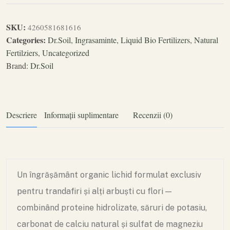
SKU:
4260581681616
Categories:
Dr.Soil
,
Ingrasaminte
,
Liquid Bio Fertilizers
,
Natural
Fertilziers
,
Uncategorized
Brand:
Dr.Soil
Descriere
Informații suplimentare
Recenzii (0)
Un îngrășământ organic lichid formulat exclusiv
pentru trandafiri și alți arbuști cu flori —
combinând proteine hidrolizate, săruri de potasiu,
carbonat de calciu natural și sulfat de magneziu