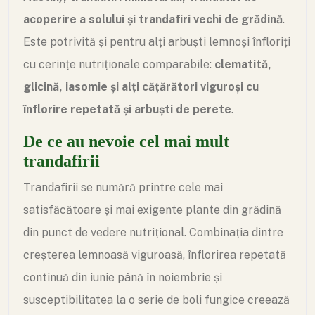
acoperire a solului și trandafiri vechi de grădină
.
Este potrivită și pentru alți arbuști lemnoși înfloriți
cu cerințe nutriționale comparabile:
clematită,
glicină, iasomie și alți cățărători viguroși cu
înflorire repetată și arbuști de perete
.
De ce au nevoie cel mai mult
trandafirii
Trandafirii se numără printre cele mai
satisfăcătoare și mai exigente plante din grădină
din punct de vedere nutrițional. Combinația dintre
creșterea lemnoasă viguroasă, înflorirea repetată
continuă din iunie până în noiembrie și
susceptibilitatea la o serie de boli fungice creează