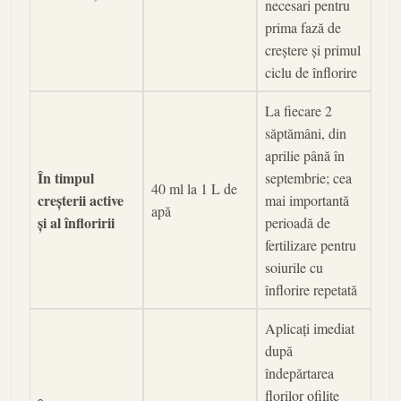
necesari pentru
prima fază de
creștere și primul
ciclu de înflorire
La fiecare 2
săptămâni, din
aprilie până în
În timpul
septembrie; cea
40 ml la 1 L de
creșterii active
mai importantă
apă
și al înfloririi
perioadă de
fertilizare pentru
soiurile cu
înflorire repetată
Aplicați imediat
după
îndepărtarea
florilor ofilite