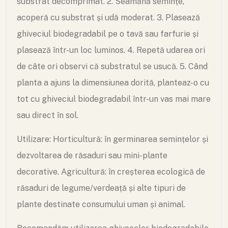
substrat decomprimat.
2. Seamănă semințe,
acoperă cu substrat și udă moderat.
3. Plasează
ghiveciul biodegradabil pe o tavă sau farfurie și
plasează într-un loc luminos.
4. Repetă udarea ori
de câte ori observi că substratul se usucă.
5. Când
planta a ajuns la dimensiunea dorită, planteaz-o cu
tot cu ghiveciul biodegradabil într-un vas mai mare
sau direct în sol.
Utilizare:
Horticultură: în germinarea semințelor și
dezvoltarea de răsaduri sau mini-plante
decorative.
Agricultură: în creșterea ecologică de
răsaduri de legume/verdeață și alte tipuri de
plante destinate consumului uman și animal.