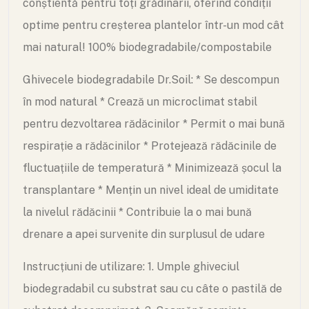
conștientă pentru toți grădinarii, oferind condiții
optime pentru creșterea plantelor într-un mod cât
mai natural! 100% biodegradabile/compostabile
Ghivecele biodegradabile Dr.Soil:
* Se descompun
în mod natural
* Crează un microclimat stabil
pentru dezvoltarea rădăcinilor
* Permit o mai bună
respirație a rădăcinilor
* Protejează rădăcinile de
fluctuațiile de temperatură
* Minimizează șocul la
transplantare
* Mențin un nivel ideal de umiditate
la nivelul rădăcinii
* Contribuie la o mai bună
drenare a apei survenite din surplusul de udare
Instrucțiuni de utilizare:
1. Umple ghiveciul
biodegradabil cu substrat sau cu câte o pastilă de