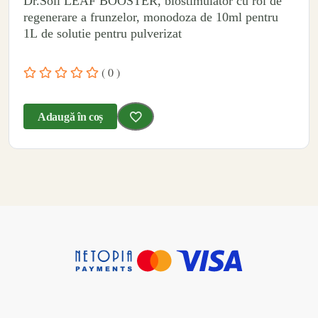
Dr.Soil LEAF BOOSTER, biostimulator cu rol de
regenerare a frunzelor, monodoza de 10ml pentru
1L de solutie pentru pulverizat
( 0 )
Adaugă în coș