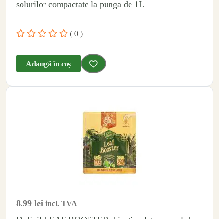
solurilor compactate la punga de 1L
( 0 )
Adaugă în coș
8.99
lei
incl. TVA