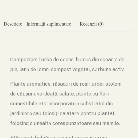
Descriere
Informații suplimentare
Recenzii (0)
Compoziție: Turbă de cocos, humus din scoarță de
pin, lană de lemn, compost vegetal, cărbune activ
Plante aromatice, răsaduri de roșii, ardei, stoloni
de căpșuni, verdeață, salate, plante cu flori
comestibile etc: incorporați in substratul din
jardinieră sau folosiți ca atare pentru plantat,
folosind o unealtă corespunzătoare sau mainile.
Sfăramați bulgării care pot apare in urma