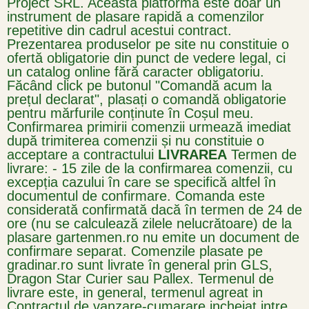
Project SRL. Această platformă este doar un
instrument de plasare rapidă a comenzilor
repetitive din cadrul acestui contract.
Prezentarea produselor pe site nu constituie o
ofertă obligatorie din punct de vedere legal, ci
un catalog online fără caracter obligatoriu.
Făcând click pe butonul "Comandă acum la
prețul declarat", plasați o comandă obligatorie
pentru mărfurile conținute în Coșul meu.
Confirmarea primirii comenzii urmează imediat
după trimiterea comenzii și nu constituie o
acceptare a contractului
LIVRAREA
Termen de
livrare:
- 15 zile de la confirmarea comenzii, cu
excepția cazului în care se specifică altfel în
documentul de confirmare. Comanda este
considerată confirmată dacă în termen de 24 de
ore (nu se calculează zilele nelucrătoare) de la
plasare gartenmen.ro nu emite un document de
confirmare separat.
Comenzile plasate pe
gradinar.ro sunt livrate în general prin GLS,
Dragon Star Curier sau Pallex. Termenul de
livrare este, in general, termenul agreat in
Contractul de vanzare-cumarare incheiat intre