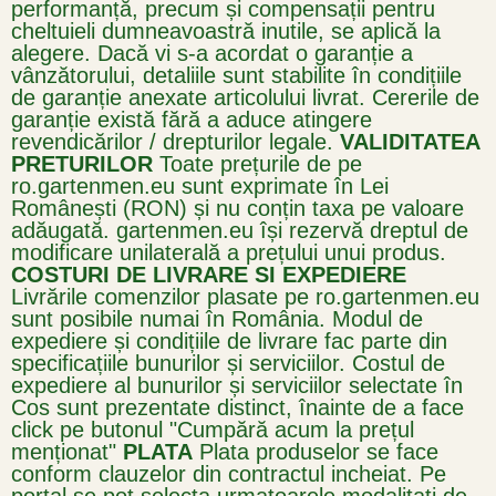
performanță, precum și compensații pentru
cheltuieli dumneavoastră inutile, se aplică la
alegere. Dacă vi s-a acordat o garanție a
vânzătorului, detaliile sunt stabilite în condițiile
de garanție anexate articolului livrat. Cererile de
garanție există fără a aduce atingere
revendicărilor / drepturilor legale.
VALIDITATEA
PRETURILOR
Toate prețurile de pe
ro.gartenmen.eu sunt exprimate în Lei
Românești (RON) și nu conțin taxa pe valoare
adăugată. gartenmen.eu își rezervă dreptul de
modificare unilaterală a prețului unui produs.
COSTURI DE LIVRARE SI EXPEDIERE
Livrările comenzilor plasate pe ro.gartenmen.eu
sunt posibile numai în România. Modul de
expediere și condițiile de livrare fac parte din
specificațiile bunurilor și serviciilor. Costul de
expediere al bunurilor și serviciilor selectate în
Cos sunt prezentate distinct, înainte de a face
click pe butonul "Cumpără acum la prețul
menționat"
PLATA
Plata produselor se face
conform clauzelor din contractul incheiat. Pe