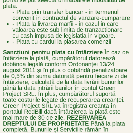
portal se pot selecta urmatoarele modalitati de
plata:
- Plata prin transfer bancar - in termenul
convenit in contractul de vanzare-cumparare
- Plata la livrarea marfii - in cazul in care
valoarea este sub limita de tranzactionare
cu cash impusa de legislatia in vigoare.
- Plata cu cardul la plasarea comenzii
Sancțiuni pentru plata cu întârziere
În caz de
întârziere la plată, cumpărătorul datorează
dobânda legală conform Ordonanței 13/24
august 2011 și în plus o dobândă penalizatoare
de 0,5% din suma datorată pentru fiecare zi de
întârziere, calculată de la data livrării bunurilor
până la data intrării banilor în contul Green
Project SRL. În plus, cumpărătorul suportă
toate costurile legate de recuperarea creanței.
Green Project SRL va înregistra creanța în
portalul RedBill dacă întârzierea la plată este
mai mare de 30 de zile.
REZERVAREA
DREPTULUI DE PROPRIETATE
Până la plata
completă, Bunurile și Serviciile rămân în