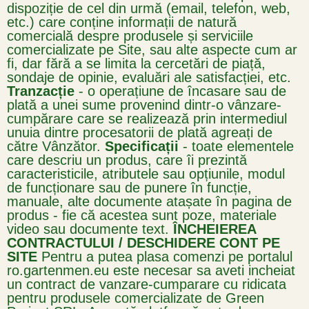
dispoziție de cel din urmă (email, telefon, web,
etc.) care conține informații de natură
comercială despre produsele și serviciile
comercializate pe Site, sau alte aspecte cum ar
fi, dar fără a se limita la cercetări de piață,
sondaje de opinie, evaluări ale satisfacției, etc.
Tranzacție
- o operațiune de încasare sau de
plată a unei sume provenind dintr-o vânzare-
cumpărare care se realizează prin intermediul
unuia dintre procesatorii de plată agreați de
către Vânzător.
Specificații
- toate elementele
care descriu un produs, care îi prezintă
caracteristicile, atributele sau opțiunile, modul
de funcționare sau de punere în funcție,
manuale, alte documente atașate în pagina de
produs - fie că acestea sunt poze, materiale
video sau documente text.
ÎNCHEIEREA
CONTRACTULUI / DESCHIDERE CONT PE
SITE
Pentru a putea plasa comenzi pe portalul
ro.gartenmen.eu este necesar sa aveti incheiat
un contract de vanzare-cumparare cu ridicata
pentru produsele comercializate de Green