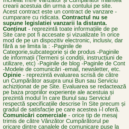
încheiat între Vânzător și Cumpărător înaintea
crearii acestuia din urma a contului pe site.
Acest contract este un contract de vanzare -
cumparare cu ridicata.
Contractul nu se
supune legislatiei vanzarii la distanta.
Conținut
- reprezintă toate informațiile de pe
Site care pot fi accesate și vizualizate în orice
mod de pe un dispozitiv electronic, inclusiv, dar
fără a se limita la :
-Paginile de
Categorie,subcategorie și de produs
-Paginile
de informații (Termeni și condiții, instrucțiuni de
utilizare, etc)
-Paginile de blog
-Paginile de Cont
-Modele de comunicări -email, newsletter, etc.
Opinie
- reprezintă evaluarea scrisă de către
un Cumpărător asupra unui Bun sau Serviciu
achiziționat de pe Site. Evaluarea se redactează
pe baza propriilor experiențe ale acestuia și
prezintă modul în care Bunul sau Serviciul
respectă specificațiile descrise în Site precum și
gradul de satisfacție pe care acestea i-l oferă.
Comunicări comerciale
- orice tip de mesaj
trimis de către Vânzător Cumpărătorul pe
oricare dintre canalele de comunicare puse la