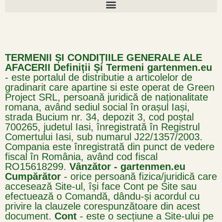
TERMENII ȘI CONDIȚIILE GENERALE ALE
AFACERII
Definiții Și Termeni
gartenmen.eu
- este portalul de distributie a articolelor de
gradinarit care apartine si este operat de Green
Project SRL, persoană juridică de naționalitate
romana, având sediul social în orașul Iași,
strada Bucium nr. 34, depozit 3, cod poștal
700265, judetul Iasi, înregistrată în Registrul
Comertului Iasi, sub numarul J22/1357/2003.
Compania este înregistrată din punct de vedere
fiscal în România, având cod fiscal
RO15618299.
Vânzător - gartenmen.eu
Cumpărător
- orice persoană fizica/juridică care
accesează Site-ul, își face Cont pe Site sau
efectuează o Comandă, dându-și acordul cu
privire la clauzele corespunzătoare din acest
document.
Cont
- este o secțiune a Site-ului pe