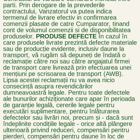
parti. Prin derogare de la prevederile
contractului, Vanzatorul va putea indica
termenul de livrare efectiv in confirmarea
comenzii plasate de catre Cumparator, tinand
cont de volumul comenzii si de disponibilitatea
produselor.
PRODUSE DEFECTE
În cazul în
care produsele livrate prezintă defecte materiale
sau de producție evidente, inclusiv daune la
transport, vă rugăm să depuneți de îndată o
reclamație către noi sau către angajatul firmei
de transport care livrează prin efectuarea unei
mențiuni pe scrisoarea de transport (AWB).
Lipsa acestei reclamații nu va avea nicio
consecință asupra revendicărilor
dumneavoastră legale.
Pentru toate defectele
ale bunurilor achiziționate care apar în perioada
de garanție legală, cererile legale pentru
executări suplimentare, pentru înlăturarea
defectelor sau livrări noi, precum și - dacă sunt
îndeplinite condițiile legale - orice altă plângere
ulterioară privind reduceri, compensări pentru
pierderi, compensări pentru daune în loc de