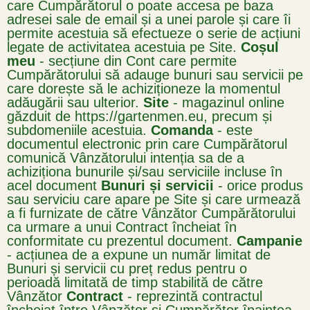
care Cumpărătorul o poate accesa pe baza
adresei sale de email și a unei parole și care îi
permite acestuia să efectueze o serie de acțiuni
legate de activitatea acestuia pe Site.
Coșul
meu
- secțiune din Cont care permite
Cumpărătorului să adauge bunuri sau servicii pe
care dorește să le achiziționeze la momentul
adăugării sau ulterior.
Site
- magazinul online
găzduit de https://gartenmen.eu, precum și
subdomeniile acestuia.
Comanda
- este
documentul electronic prin care Cumpărătorul
comunică Vânzătorului intenția sa de a
achiziționa bunurile și/sau serviciile incluse în
acel document
Bunuri și servicii
- orice produs
sau serviciu care apare pe Site și care urmează
a fi furnizate de către Vânzător Cumpărătorului
ca urmare a unui Contract încheiat în
conformitate cu prezentul document.
Campanie
- acțiunea de a expune un număr limitat de
Bunuri și servicii cu preț redus pentru o
perioadă limitată de timp stabilită de către
Vânzător
Contract
- reprezintă contractul