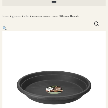
home
>
ghivece
>
elho
> universal saucer round 40cm anthracite