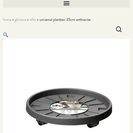
home
>
ghivece
>
elho
> universal planttaxi 35cm anthracite