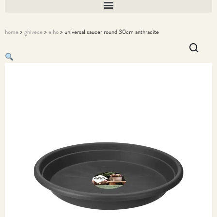
home
>
ghivece
>
elho
> universal saucer round 30cm anthracite