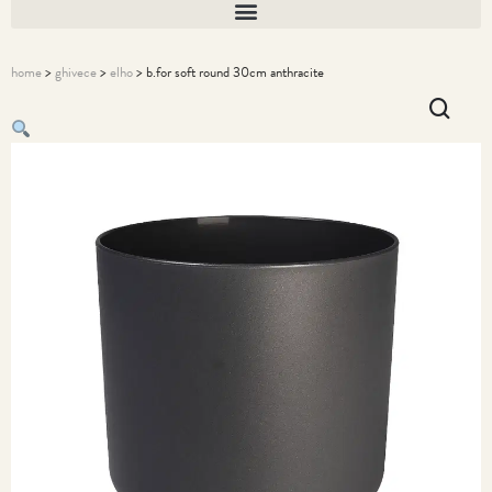
home
>
ghivece
>
elho
> b.for soft round 30cm anthracite