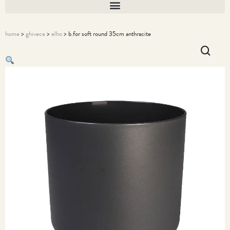
home
>
ghivece
>
elho
> b.for soft round 35cm anthracite