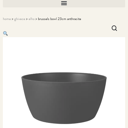
home
>
ghivece
>
elho
> brussels bowl 23cm anthracite