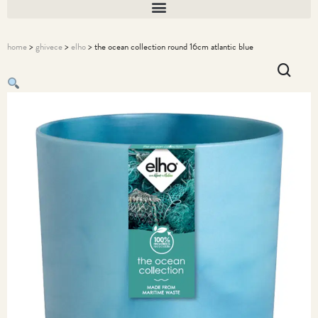
home
>
ghivece
>
elho
> the ocean collection round 16cm atlantic blue