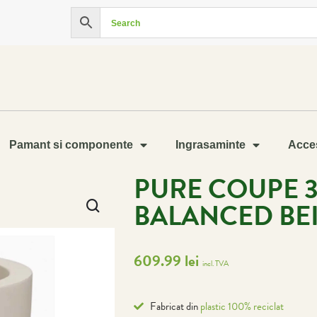
Pamant si componente
Ingrasaminte
Acces
PURE COUPE 
BALANCED BE
609.99
lei
incl. TVA
Fabricat din
plastic 100% reciclat