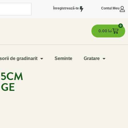
Înregistrează-te
Contul Meu
0
0.00
lei
orii de gradinarit
Seminte
Gratare
35CM
IGE