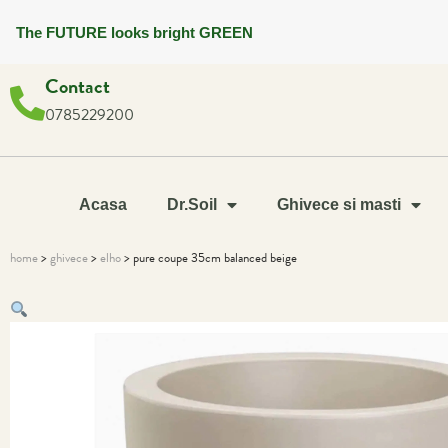
The FUTURE looks bright GREEN
Contact
0785229200
Acasa
Dr.Soil
Ghivece si masti
home
>
ghivece
>
elho
> pure coupe 35cm balanced beige