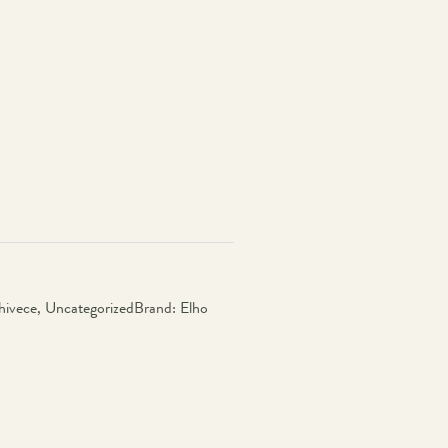
hivece
,
Uncategorized
Brand:
Elho