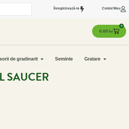
Înregistrează-te
Contul Meu
0
0.00
lei
orii de gradinarit
Seminte
Gratare
L SAUCER