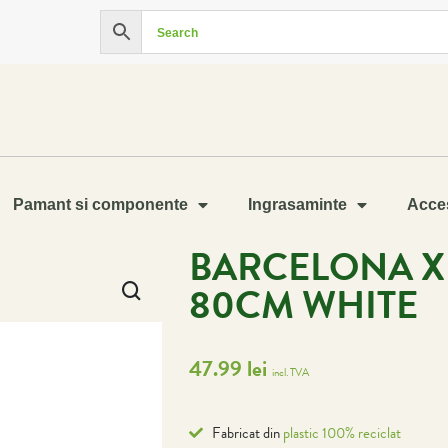
Pamant si componente
Ingrasaminte
Acces
BARCELONA X
80CM WHITE
47.99
lei
incl. TVA
Fabricat din
plastic 100% reciclat