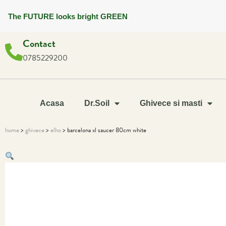
The FUTURE looks bright GREEN
Contact
0785229200
Acasa
Dr.Soil
Ghivece si masti
home
>
ghivece
>
elho
> barcelona xl saucer 80cm white