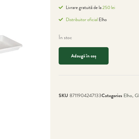
Livrare gratuită de la
250 lei
Distribuitor oficial
Elho
În stoc
Adaugă în coș
SKU
8711904247133
Categories
Elho
,
G