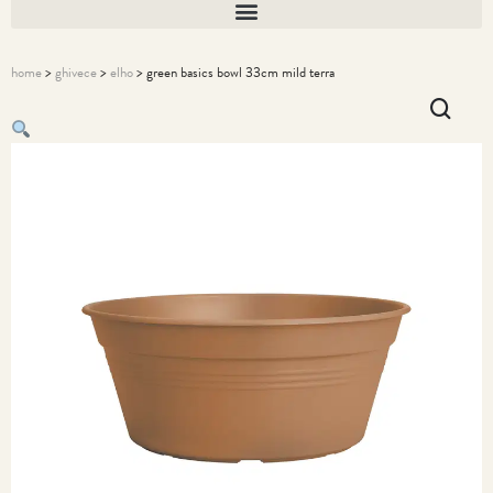
home
>
ghivece
>
elho
> green basics bowl 33cm mild terra