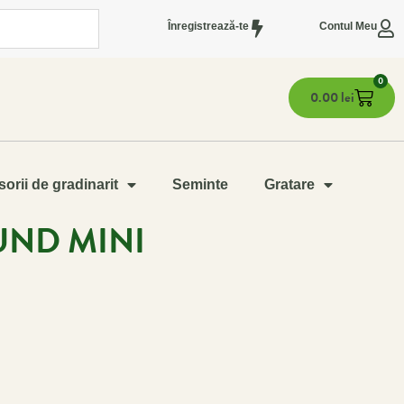
Înregistrează-te
Contul Meu
0
0.00
lei
orii de gradinarit
Seminte
Gratare
UND MINI