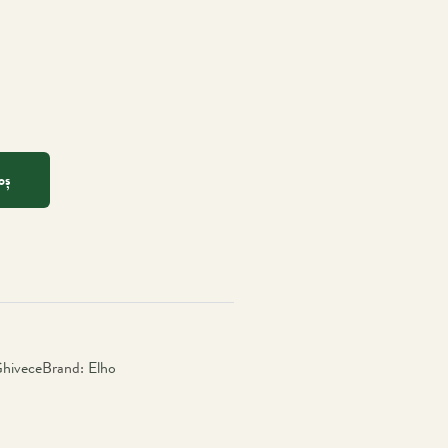
oș
hivece
Brand:
Elho