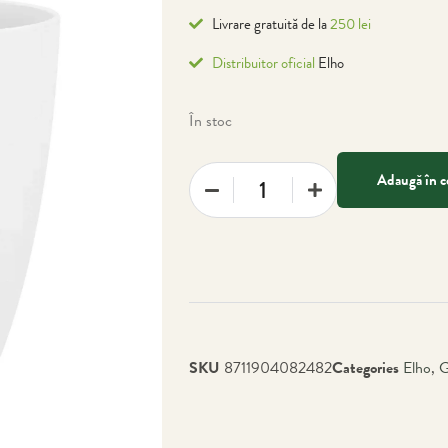
Livrare gratuită de la
250 lei
Distribuitor oficial
Elho
În stoc
Adaugă în c
SKU
8711904082482
Categories
Elho
,
G