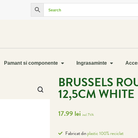
Pamant si componente
Ingrasaminte
Acces
BRUSSELS RO
12,5CM WHITE
17.99
lei
incl. TVA
Fabricat din
plastic 100% reciclat