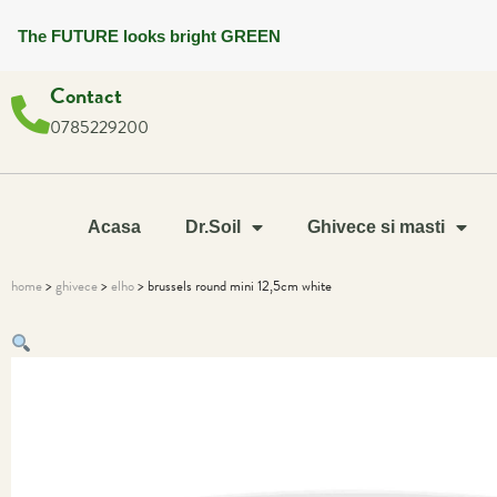
The FUTURE looks bright GREEN
Contact
0785229200
Acasa
Dr.Soil
Ghivece si masti
home
>
ghivece
>
elho
> brussels round mini 12,5cm white