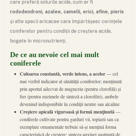
care preferă solurile acide, cum ar fi
rododendroni, azalee, camelii, erici, afine, pieris
și alte specii ericacee care împărtășesc cerințele
coniferelor pentru condiții de creștere acide,
bogate în micronutrienți.
De ce au nevoie cel mai mult
coniferele
Culoarea constantă, verde intens, a acelor
— cel
mai vizibil indicator al sănătății coniferelor; menținută
prin aportul adecvat de magneziu (pentru clorofilă) și
fier (pentru enzimele de sinteză a clorofilei), ambele
devenind indisponibile în condiții neutre sau alcaline
Creștere apicală viguroasă și formă menținută
—
coniferele cultivate pentru garduri vii, topiarii sau ca
exemplare ornamentale trebuie să-și mențină forma
caracteristică de creștere; sinteza auxinei susținută de