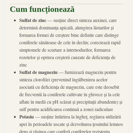
Cum funcționează
Sulfat de zinc
— susține direct sinteza auxinei, care
determină dominanța apicală, alungirea lăstarilor și
formarea formei de creștere bine definite care distinge
coniferele sănătoase de cele în declin; corectează rapid
simptomele de scurtare a internodurilor, formarea
rozetelor și oprirea creșterii cauzate de deficiența de
zinc
Sulfat
de magneziu
— furnizează magneziu pentru
sinteza clorofilei (prevenind îngălbenirea acelor
asociată cu deficiența de magneziu, care este deosebit
de frecventă la coniferele cultivate în ghivece și la cele
aflate în medii cu pH scăzut și precipitații abundente) și
sulf pentru acidificarea continuă a zonei radiculare
Potasiu
— susține întărirea la îngheț, reglarea utilizării
apei în perioadele uscate și dezvoltarea țesutului lemnos
dens și rășinos care conferă coniferelor rezistența