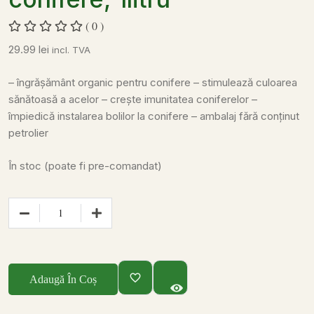
( 0 )
29.99
lei
incl. TVA
– îngrășământ organic pentru conifere
– stimulează culoarea
sănătoasă a acelor
– crește imunitatea coniferelor
–
împiedică instalarea bolilor la conifere
– ambalaj fără conținut
petrolier
În stoc (poate fi pre-comandat)
Adaugă În Coș