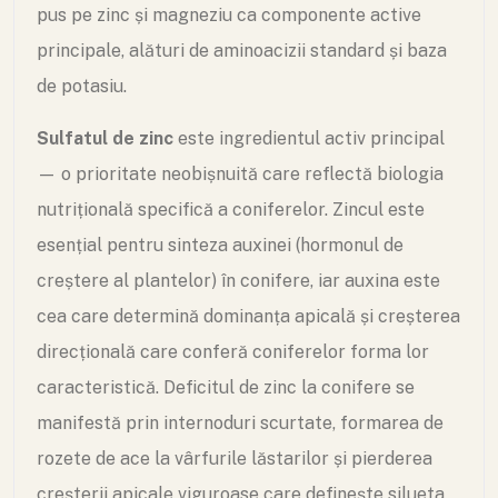
pus pe zinc și magneziu ca componente active
principale, alături de aminoacizii standard și baza
de potasiu.
Sulfatul de zinc
este ingredientul activ principal
— o prioritate neobișnuită care reflectă biologia
nutrițională specifică a coniferelor. Zincul este
esențial pentru sinteza auxinei (hormonul de
creștere al plantelor) în conifere, iar auxina este
cea care determină dominanța apicală și creșterea
direcțională care conferă coniferelor forma lor
caracteristică. Deficitul de zinc la conifere se
manifestă prin internoduri scurtate, formarea de
rozete de ace la vârfurile lăstarilor și pierderea
creșterii apicale viguroase care definește silueta