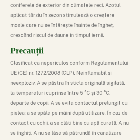
coniferele de exterior din climatele reci. Azotul
aplicat târziu în sezon stimulează o creștere
moale care nu se întărește înainte de îngheț,
crescând riscul de daune în timpul iernii.
Precauții
Clasificat ca nepericulos conform Regulamentului
UE (CE) nr. 1272/2008 (CLP). Neinflamabil și
neexploziv. A se păstra în sticla originală sigilată,
la temperaturi cuprinse între 5 °C și 30 °C,
departe de copii. A se evita contactul prelungit cu
pielea; a se spăla pe mâini după utilizare. În caz de
contact cu ochii, a se clăti bine cu apă curată. A nu
se înghiți. A nu se lăsa să pătrundă în canalizare