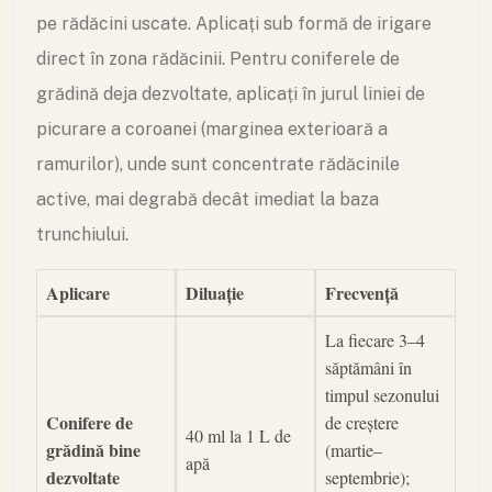
pe rădăcini uscate. Aplicați sub formă de irigare
direct în zona rădăcinii. Pentru coniferele de
grădină deja dezvoltate, aplicați în jurul liniei de
picurare a coroanei (marginea exterioară a
ramurilor), unde sunt concentrate rădăcinile
active, mai degrabă decât imediat la baza
trunchiului.
Aplicare
Diluație
Frecvență
La fiecare 3–4
săptămâni în
timpul sezonului
Conifere de
de creștere
40 ml la 1 L de
grădină bine
(martie–
apă
dezvoltate
septembrie);