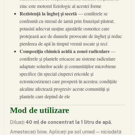
zinc este motorul fiziologic al acestei forme
Rezistență la îngheț și secetă
— coniferele se
confruntă cu stresul de iarnă prin frunzișul păstrat;
potasiul adecvat susține ajustările osmotice care
protejează ace de daunele provocate de îngheț și reduc
pierderea de apă în timpul vremii uscate și reci
Compoziția chimică acidă a zonei radiculare
—
coniferele și plantele ericacee au sisteme radiculare
adaptate solurilor acide și comunităților microbiene
specifice (în special ciuperci ericoide și
ectomicoriziene) care prosperă în acestea; condițiile
alcaline afectează progresiv aceste comunități și
plantele care depind de ele
Mod de utilizare
Diluați
40 ml de concentrat la 1 litru de apă
.
Amestecați bine. Aplicați pe sol umed — niciodată