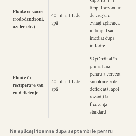
timpul sezonului
Plante ericacee
40 ml la 1 L de
de creștere;
(rododendroni,
apă
evitați aplicarea
azalee etc.)
în timpul sau
imediat după
înflorire
Săptămânal în
prima lună
pentru a corecta
Plante în
40 ml la 1 L de
simptomele de
recuperare sau
apă
deficiență; apoi
cu deficiențe
reveniți la
frecvența
standard
Nu aplicați toamna după septembrie
pentru