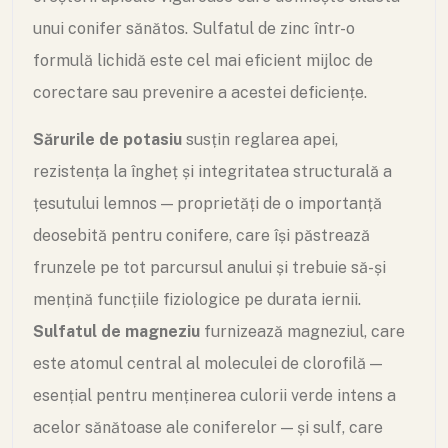
unui conifer sănătos. Sulfatul de zinc într-o
formulă lichidă este cel mai eficient mijloc de
corectare sau prevenire a acestei deficiențe.
Sărurile de potasiu
susțin reglarea apei,
rezistența la îngheț și integritatea structurală a
țesutului lemnos — proprietăți de o importanță
deosebită pentru conifere, care își păstrează
frunzele pe tot parcursul anului și trebuie să-și
mențină funcțiile fiziologice pe durata iernii.
Sulfatul de magneziu
furnizează magneziul, care
este atomul central al moleculei de clorofilă —
esențial pentru menținerea culorii verde intens a
acelor sănătoase ale coniferelor — și sulf, care