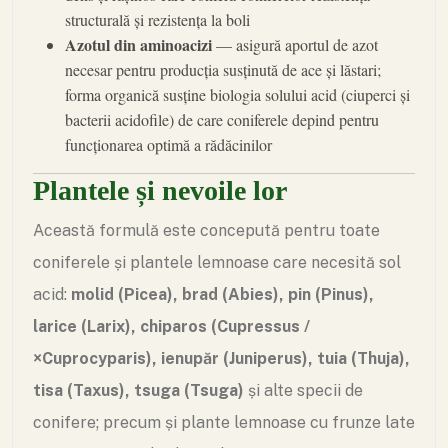
structurală și rezistența la boli
Azotul din aminoacizi
— asigură aportul de azot
necesar pentru producția susținută de ace și lăstari;
forma organică susține biologia solului acid (ciuperci și
bacterii acidofile) de care coniferele depind pentru
funcționarea optimă a rădăcinilor
Plantele și nevoile lor
Această formulă este concepută pentru toate
coniferele și plantele lemnoase care necesită sol
acid:
molid (
Picea
), brad (
Abies
), pin (
Pinus
),
larice (
Larix
), chiparos (
Cupressus /
×Cuprocyparis
), ienupăr (
Juniperus
), tuia (
Thuja
),
tisa (
Taxus
), tsuga (
Tsuga
)
și alte specii de
conifere; precum și plante lemnoase cu frunze late