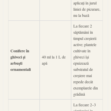
aplicați în jurul
liniei de picurare,
nu la bază
La fiecare 2
săptămâni în
timpul creșterii
active; plantele
Conifere în
cultivate în
ghiveci și
40 ml la 1 L de
ghiveci își
arbuști
apă
epuizează
ornamentali
substratul de
creștere mai
repede decât
exemplarele din
grădină
La fiecare 2–3
săptămâni în