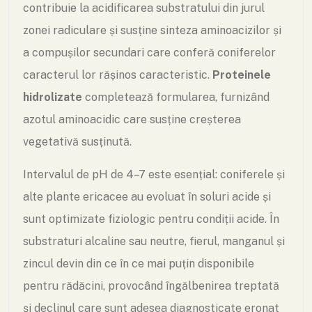
contribuie la acidificarea substratului din jurul
zonei radiculare și susține sinteza aminoacizilor și
a compușilor secundari care conferă coniferelor
caracterul lor rășinos caracteristic.
Proteinele
hidrolizate
completează formularea, furnizând
azotul aminoacidic care susține creșterea
vegetativă susținută.
Intervalul de pH de 4–7 este esențial: coniferele și
alte plante ericacee au evoluat în soluri acide și
sunt optimizate fiziologic pentru condiții acide. În
substraturi alcaline sau neutre, fierul, manganul și
zincul devin din ce în ce mai puțin disponibile
pentru rădăcini, provocând îngălbenirea treptată
și declinul care sunt adesea diagnosticate eronat