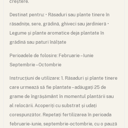
creștere.
Destinat pentru:
• Răsaduri sau plante tinere în
răsadnițe, sere, grădină, ghiveci sau jardinieră
•
Legume și plante aromatice deja plantate în
grădină sau paturi înălțate
Perioadele de folosire:
Februarie – Iunie
Septembrie – Octombrie
Instrucțiuni de utilizare:
1. Răsaduri și plante tinere
care urmează să fie plantate – adăugați 25 de
grame de îngrășământ în momentul plantării sau
al relocării. Acoperiți cu substrat și udați
corespunzător. Repetați fertilizarea în perioada
februarie-iunie, septembrie-octombrie, cu o pauză