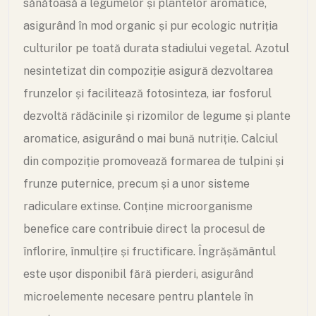
sănătoasă a legumelor și plantelor aromatice,
asigurând în mod organic și pur ecologic nutriția
culturilor pe toată durata stadiului vegetal. Azotul
nesintetizat din compoziție asigură dezvoltarea
frunzelor și facilitează fotosinteza, iar fosforul
dezvoltă rădăcinile și rizomilor de legume și plante
aromatice, asigurând o mai bună nutriție. Calciul
din compoziție promovează formarea de tulpini și
frunze puternice, precum și a unor sisteme
radiculare extinse. Conține microorganisme
benefice care contribuie direct la procesul de
înflorire, înmulțire și fructificare. Îngrășământul
este ușor disponibil fără pierderi, asigurând
microelemente necesare pentru plantele în