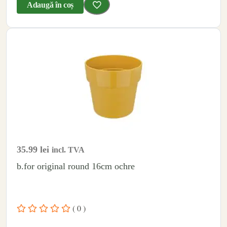
Adaugă în coș
35.99
lei
incl. TVA
b.for original round 16cm ochre
( 0 )