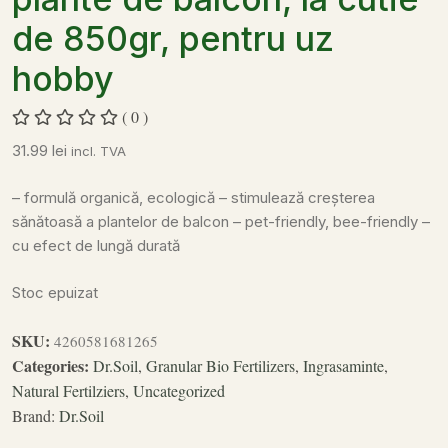
de 850gr, pentru uz
hobby
( 0 )
31.99
lei
incl. TVA
– formulă organică, ecologică
– stimulează creșterea
sănătoasă a plantelor de balcon
– pet-friendly, bee-friendly
–
cu efect de lungă durată
Stoc epuizat
SKU:
4260581681265
Categories:
Dr.Soil
,
Granular Bio Fertilizers
,
Ingrasaminte
,
Natural Fertilziers
,
Uncategorized
Brand:
Dr.Soil