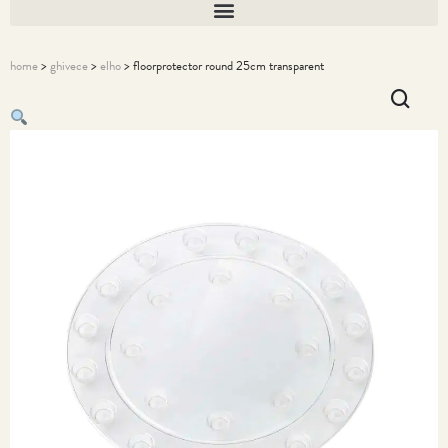
home
>
ghivece
>
elho
> floorprotector round 25cm transparent